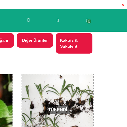
×
0
ğanı
Diğer Ürünler
Kaktüs &
Sukulent
TÜKENDİ