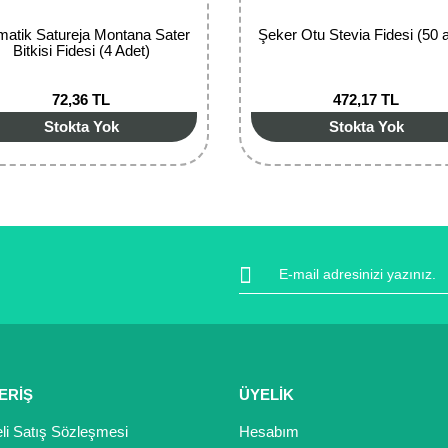
matik Satureja Montana Sater
Şeker Otu Stevia Fidesi (50 
Bitkisi Fidesi (4 Adet)
72,36 TL
472,17 TL
Stokta Yok
Stokta Yok
ERİŞ
ÜYELİK
li Satış Sözleşmesi
Hesabım