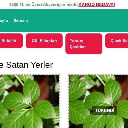
1500 TL ve Üzeri Alışverişlerinizde
KARGO BEDAVA!
ayfa
İletişim
 Bitkileri
Gül Fidanları
Tohum
Çiçek So
Çeşitleri
e Satan Yerler
TÜKENDİ