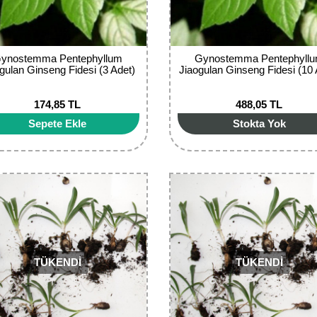
ynostemma Pentephyllum
Gynostemma Pentephyll
gulan Ginseng Fidesi (3 Adet)
Jiaogulan Ginseng Fidesi (10 
174,85 TL
488,05 TL
Sepete Ekle
Stokta Yok
TÜKENDİ
TÜKENDİ