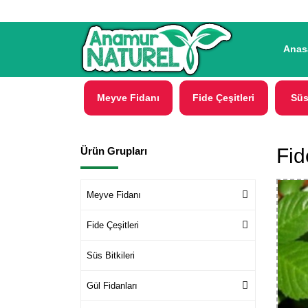
Anas
Meyve Fidanı
Fide Çeşitleri
Süs
Fid
Ürün Grupları
Meyve Fidanı
Fide Çeşitleri
Süs Bitkileri
Gül Fidanları