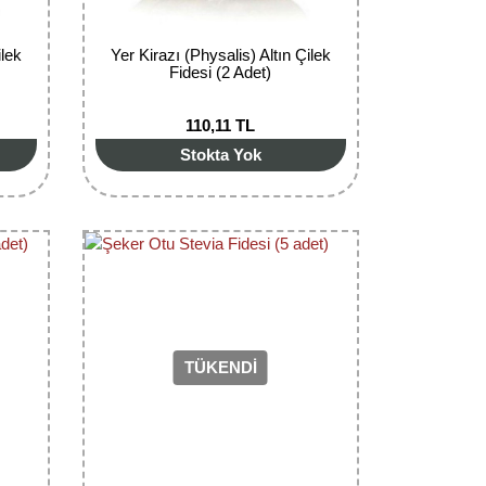
ilek
Yer Kirazı (Physalis) Altın Çilek
Fidesi (2 Adet)
110,11 TL
Stokta Yok
TÜKENDİ