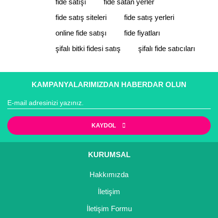
fide satışı
fide satan yerler
Ürün resmi kalitesiz, bozuk veya görüntülenemiyor.
Ürün açıklamasında eksik bilgiler bulunuyor.
fide satış siteleri
fide satış yerleri
Ürün bilgilerinde hatalar bulunuyor.
online fide satışı
fide fiyatları
Ürün fiyatı diğer sitelerden daha pahalı.
şifalı bitki fidesi satış
şifalı fide satıcıları
Bu ürüne benzer farklı alternatifler olmalı.
KAMPANYALARIMIZDAN HABERDAR OLUN
Gönder
KAYDOL
KURUMSAL
Hakkımızda
İletişim
İletişim Formu