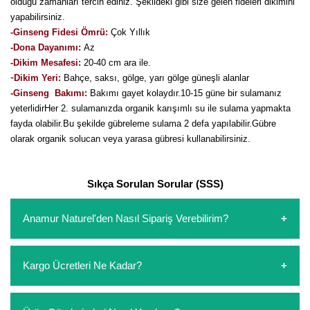
olduğu zamanları tercih ediniz. Şekildeki gibi size gelen fideleri dikimini
yapabilirsiniz.
-Ginseng Fidesi Ömrü:
Çok Yıllık
-Dona Dayanımı:
Az
-Dikim Mesafesi:
20-40 cm ara ile.
-
Dikim Yeri:
Bahçe, saksı, gölge, yarı gölge güneşli alanlar
-Ginseng Bakımı:
Bakımı gayet kolaydır.10-15 güne bir sulamanız
yeterlidirHer 2. sulamanızda organik karışımlı su ile sulama yapmakta
fayda olabilir.Bu şekilde gübreleme sulama 2 defa yapılabilir.Gübre
olarak organik solucan veya yarasa gübresi kullanabilirsiniz.
Sıkça Sorulan Sorular (SSS)
Anamur Naturel'den Nasıl Sipariş Verebilirim?
https://www.anamurnaturel.com 'dan kendiniz sepetinizi
Kargo Ücretleri Ne Kadar?
oluşturarak,
iletişim
numaralarımızdan bizi arayarak veya
whatsapp hattımızdan bizlere isteklerinizi yazarak sipariş
verebilirsiniz. Sitemizden vereceğiniz siparişlerin
https://www.anamurnaturel.com 'da siz kargoyu dert