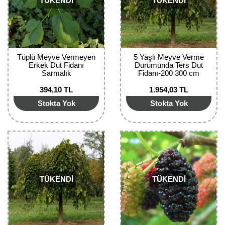
TÜKENDİ
TÜKENDİ
Nadir Çeşit Meyveler
Nar Fidanı
Narenciye Fidanları
Tüplü Meyve Vermeyen
5 Yaşlı Meyve Verme
Erkek Dut Fidanı
Durumunda Ters Dut
Nektarin Fidanı
Sarmalık
Fidanı-200 300 cm
394,10 TL
1.954,03 TL
Papaya Fidanı
Stokta Yok
Stokta Yok
Pepino Fidanı
Pitaya Fidanı
Şeftali Fidanı
Trabzon Hurması Fidanı
TÜKENDİ
TÜKENDİ
Üzüm Fidanı
Vişne Fidanı