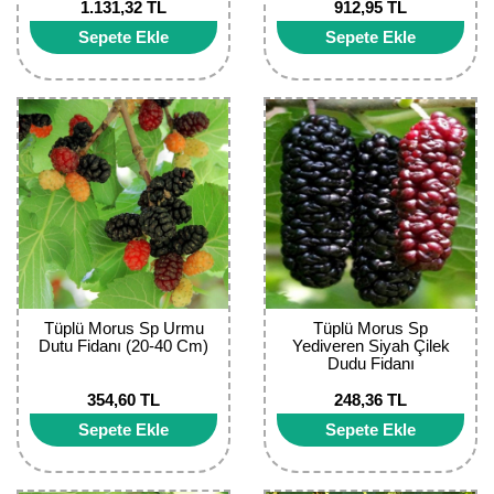
Girebolu Fidanı
Durumunda)
1.131,32 TL
912,95 TL
Sepete Ekle
Sepete Ekle
Goji Berry Fidanı
Hünnap Fidanı
İncir Fidanı
Kapari Gebre Otu Fidanı
Kayısı Fidanı
Keçiboynuzu Fidanı
Tüplü Morus Sp Urmu
Tüplü Morus Sp
Kestane Fidanı
Dutu Fidanı (20-40 Cm)
Yediveren Siyah Çilek
Dudu Fidanı
Kiraz Fidanı
354,60 TL
248,36 TL
Sepete Ekle
Sepete Ekle
Kivi Fidanı
Kızılcık Fidanı