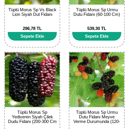
Bektaşi Üzümü Fidanı
Nostaljik Güller
Ters Lale Soğanı
Tüplü Morus Sp Vs Black
Tüplü Morus Sp Urmu
Lion Siyah Dut Fidanı
Dutu Fidanı (60-100 Cm)
Böğürtlen Fidanı
Peyzaj Gülleri
Yılbaşı Gülü Çiçeği
296,78 TL
539,30 TL
Ceviz Fidanı
Sarmaşık(Çardak) Gül Fidanları
Zambak Soğanı
Sepete Ekle
Sepete Ekle
Dut Fidanı
Elma Fidanı
Erik Fidanı
Feijoa Fidanı
Fidan Anaçları ve Aşı Kalemleri
Fındık Fidanı
Tüplü Morus Sp
Tüplü Morus Sp Urmu
Yediveren Siyah Çilek
Dutu Fidanı Meyve
Frenk Üzümü Fidanı
Dudu Fidanı (200-300 Cm
Verme Durumunda (120-
Meyve Verme
200 cm)