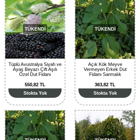
Kocayemiş Fidanı
Kuşburnu Fidanı
TÜKENDİ
TÜKENDİ
Liçi Fidanı
Longan Fidanı
Malta Eriği Fidanı
Tüplü Avustralya Siyah ve
Açık Kök Meyve
Ayaş Beyazı Çift Aşılı
Vermeyen Erkek Dut
Özel Dut Fidanı
Fidanı Sarmalık
Mango Fidanı
550,82 TL
363,82 TL
Melez Meyveler
Stokta Yok
Stokta Yok
Murt Fidanı
Muşmula Fidanı
Muz Fidanı