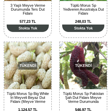
3 Yaşlı Meyve Verme
Tüplü Morus Sp
Yaban Mersini Fidanı
Durumunda Ters Dut
Yediveren Avustralya Dut
Fidanı
Fidanı
Zeytin Fidanı
577,23 TL
248,03 TL
Stokta Yok
Stokta Yok
TÜKENDİ
TÜKENDİ
Tüplü Morus Sp Big White
Tüplü Morus Sp Pakistan
İri Meyveli Beyaz Dut
Şah Dut Fidanı Meyve
Fidanı (Meyve Verme
Verme Durumunda
Durumunda 200-300 cm)
1.124,57 TL
546,97 TL