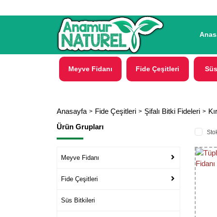
Anas
Meyve Fidanı
Fide Çeşitleri
Süs
Anasayfa
Fide Çeşitleri
Şifalı Bitki Fideleri
Kı
Ürün Grupları
Stok
Meyve Fidanı
Fide Çeşitleri
Süs Bitkileri