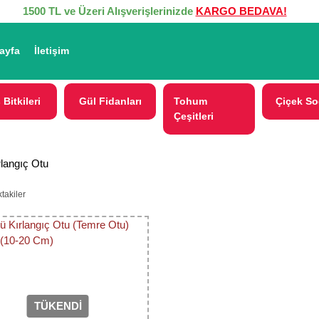
1500 TL ve Üzeri Alışverişlerinizde
KARGO BEDAVA!
ayfa
İletişim
 Bitkileri
Gül Fidanları
Tohum
Çiçek So
Çeşitleri
rlangıç Otu
takiler
TÜKENDİ