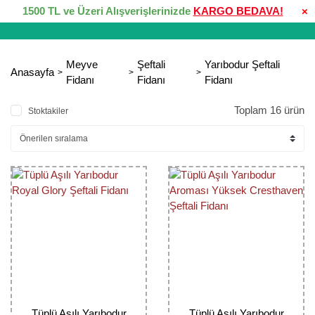
1500 TL ve Üzeri Alışverişlerinizde
KARGO BEDAVA!
×
Meyve
Şeftali
Yarıbodur Şeftali
Anasayfa
Fidanı
Fidanı
Fidanı
Toplam 16 ürün
Stoktakiler
Tüplü Aşılı Yarıbodur
Tüplü Aşılı Yarıbodur