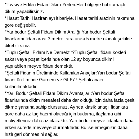
*Tavsiye Edilen Fidan Dikim Yerleri:Her bölgeye hobi amaçlı
Kocayemiş Fidanı
dikim yapabilirsiniz.
*Hasat Tarihi:Haziran ayı itibariyle. Hasat tarihi arazinin rakımına
Kuşburnu Fidanı
göre değişebilir.
*Yarıbodur Şeftali Fidanı Dikim Aralığı:Yarıbodur Şeftali
Liçi Fidanı
fidanlarını fidan arası 3 metre, sıra arası 5 metre olacak şekilde
dikebilirsiniz.
Longan Fidanı
*Tüplü Şeftali Fidanı Ne Demektir?Tüplü Şeftali fidanı kökleri
saksı veya poşet içerisinde olan 12 ay boyunca dikimi
Malta Eriği Fidanı
yapılabilen meyve fidanı demektir.
*Şeftali Fidanın Üretiminde Kullanılan Anaçlar:Yarı bodur Şeftali
Mango Fidanı
fidanı üretiminde Garnem ve Gf-677 Şeftali anacı
kullanılmaktadır.
Melez Meyveler
*Yarı Bodur Şeftali Fidanı Dikim Avantajları:Yarı bodur Şeftali
fidanlarında dikim mesafesi daha dar olduğu için daha fazla çeşit
Murt Fidanı
dikme şansına sahip olursunuz. Ayrıca klasik anaçlı fidanlara
göre daha az taç hacmi olacağı için budama, ilaçlama gibi
Muşmula Fidanı
maliyetleriniz daha az olacaktır. Yarı bodur meyve fidanları daha
erken sürede meyveye oturmaktadır. Bu ise emeğinizin daha
Muz Fidanı
hızlı geri dönmesini sağlar.