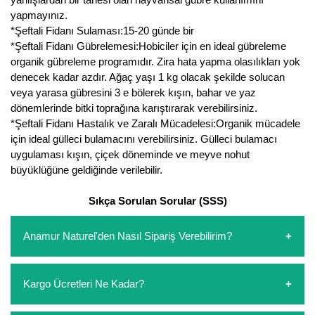
yapmayınız.
Yaban Mersini Fidanı
*Şeftali Fidanı Sulaması:15-20 günde bir
*Şeftali Fidanı Gübrelemesi:Hobiciler için en ideal gübreleme
Zeytin Fidanı
organik gübreleme programıdır. Zira hata yapma olasılıkları yok
denecek kadar azdır. Ağaç yaşı 1 kg olacak şekilde solucan
veya yarasa gübresini 3 e bölerek kışın, bahar ve yaz
dönemlerinde bitki toprağına karıştırarak verebilirsiniz.
*Şeftali Fidanı Hastalık ve Zaralı Mücadelesi:Organik mücadele
için ideal gülleci bulamacını verebilirsiniz. Gülleci bulamacı
uygulaması kışın, çiçek döneminde ve meyve nohut
büyüklüğüne geldiğinde verilebilir.
Sıkça Sorulan Sorular (SSS)
Anamur Naturel'den Nasıl Sipariş Verebilirim?
https://www.anamurnaturel.com 'dan kendiniz sepetinizi
Kargo Ücretleri Ne Kadar?
oluşturarak,
iletişim
numaralarımızdan bizi arayarak veya
whatsapp hattımızdan bizlere isteklerinizi yazarak sipariş