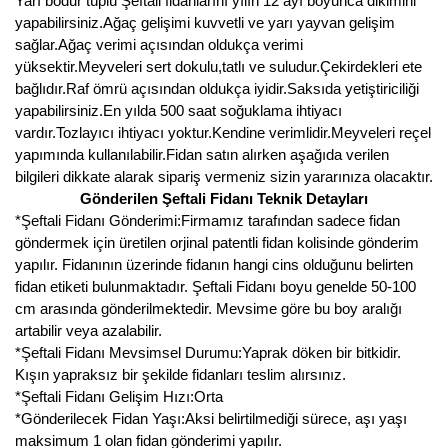
Yarı bodur tüplü Şeftali fidanlarını yılın 12 ayı boyunca dikimini
Girebolu Fidanı
yapabilirsiniz.Ağaç gelişimi kuvvetli ve yarı yayvan gelişim
sağlar.Ağaç verimi açısından oldukça verimi
Goji Berry Fidanı
yüksektir.Meyveleri sert dokulu,tatlı ve suludur.Çekirdekleri ete
Hünnap Fidanı
bağlıdır.Raf ömrü açısından oldukça iyidir.Saksıda yetiştiriciliği
yapabilirsiniz.En yılda 500 saat soğuklama ihtiyacı
İncir Fidanı
vardır.Tozlayıcı ihtiyacı yoktur.Kendine verimlidir.Meyveleri reçel
yapımında kullanılabilir.Fidan satın alırken aşağıda verilen
Kapari Gebre Otu Fidanı
bilgileri dikkate alarak sipariş vermeniz sizin yararınıza olacaktır.
Gönderilen Şeftali Fidanı Teknik Detayları
Kayısı Fidanı
*Şeftali Fidanı Gönderimi:Firmamız tarafından sadece fidan
göndermek için üretilen orjinal patentli fidan kolisinde gönderim
Keçiboynuzu Fidanı
yapılır. Fidanının üzerinde fidanın hangi cins olduğunu belirten
fidan etiketi bulunmaktadır. Şeftali Fidanı boyu genelde 50-100
Kestane Fidanı
cm arasında gönderilmektedir. Mevsime göre bu boy aralığı
artabilir veya azalabilir.
Kiraz Fidanı
*Şeftali Fidanı Mevsimsel Durumu:Yaprak döken bir bitkidir.
Kışın yapraksız bir şekilde fidanları teslim alırsınız.
Kivi Fidanı
*Şeftali Fidanı Gelişim Hızı:Orta
*Gönderilecek Fidan Yaşı:Aksi belirtilmediği sürece, aşı yaşı
Kızılcık Fidanı
maksimum 1 olan fidan gönderimi yapılır.