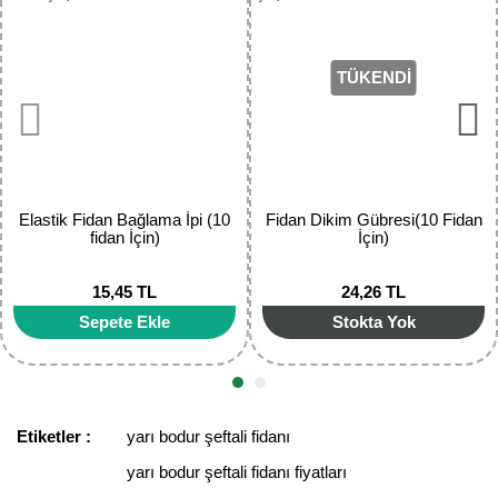
Ürün resmi kalitesiz, bozuk veya görüntülenemiyor.
Ürün açıklamasında eksik bilgiler bulunuyor.
TÜKENDİ
Ürün bilgilerinde hatalar bulunuyor.
Ürün fiyatı diğer sitelerden daha pahalı.
Bu ürüne benzer farklı alternatifler olmalı.
Elastik Fidan Bağlama İpi (10
Fidan Dikim Gübresi(10 Fidan
fidan İçin)
İçin)
15,45 TL
24,26 TL
Gönder
Sepete Ekle
Stokta Yok
Etiketler :
yarı bodur şeftali fidanı
yarı bodur şeftali fidanı fiyatları