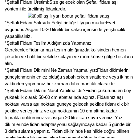
*Şeftali Fidanı Üretimi:Size gelecek olan Şeftali fidanı aşı
Nadir Çeşit Meyveler
yöntemi ile üretilmiş fidanlardır.
Nar Fidanı
*Şeftali Fidanı Saksıda Yetiştiriciliğe Uygun mudur:Evet
Narenciye Fidanları
uygundur. Asgari 10-20 litrelik bir saksı içerisinde yetiştiricilik
yapabilirsiniz.
Nektarin Fidanı
*Şeftali Fidanı Teslim Aldığınızda Yapmanız
Gerekenler:Fidanlarınızı teslim aldığınızda kolisinden hemen
Papaya Fidanı
çıkartın ve hafif bir şekilde sulayın ve mümkünse gölge bir alana
alın.
Pepino Fidanı
*Şeftali Fidanı Dikimini Ne Zaman Yapmalıyız:Fidan dikimlerini
güneşlenmenin en ez olduğu sabah erken saatlerde veya ikindin
Pitaya Fidanı
vaktinden yapmanız her zaman daha mantıklı olacaktır.
*Şeftali Fidanı Dikimi Nasıl Yapılmalıdır?Fidan çukurunu en boy
Şeftali Fidanı
yükseklik olarak 50-60 cm ebatlarında açınız. Fidanınız aşı
noktası varsa aşı noktası güneye gelecek şekilde fidanı dik bir
Trabzon Hurması Fidanı
şekilde yerleştiriniz ve aşı noktasının 10 cm altına kadar
toprakla doldurunuz ve asgari 20 litre can suyu veriniz. Yaz
Üzüm Fidanı
dikimlerinde fidan adaptasyonu sağlayıncaya kadar 5 günde bir
3 defa sulama yapınız. Fidan dikiminde kesinlikle doğru bilinen
Vişne Fidanı
yanlışlardan bir tanesi olan hayvansal gübre kullanımını