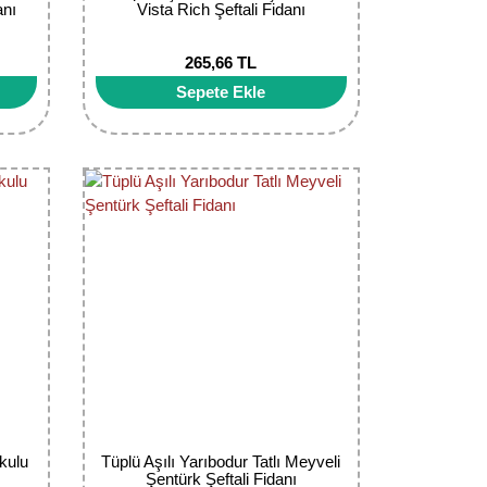
anı
Vista Rich Şeftali Fidanı
265,66 TL
Sepete Ekle
okulu
Tüplü Aşılı Yarıbodur Tatlı Meyveli
Şentürk Şeftali Fidanı