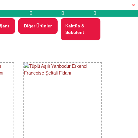
×
ğanı
Diğer Ürünler
Kaktüs &
Sukulent