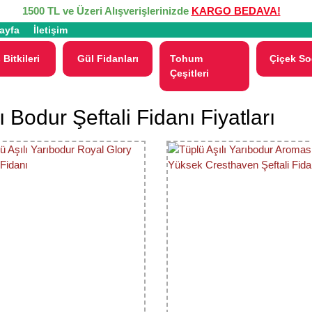
1500 TL ve Üzeri Alışverişlerinizde
KARGO BEDAVA!
ayfa
İletişim
 Bitkileri
Gül Fidanları
Tohum
Çiçek So
Çeşitleri
ı Bodur Şeftali Fidanı Fiyatları