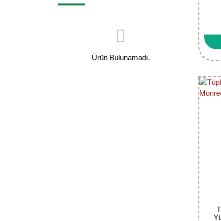
Ürün Bulunamadı.
T
Yü