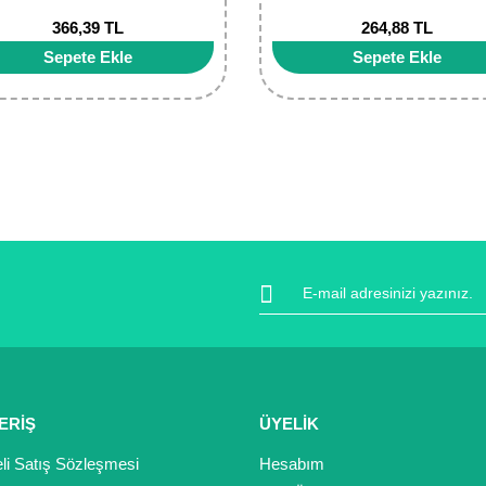
366,39 TL
264,88 TL
Sepete Ekle
Sepete Ekle
ERİŞ
ÜYELİK
li Satış Sözleşmesi
Hesabım