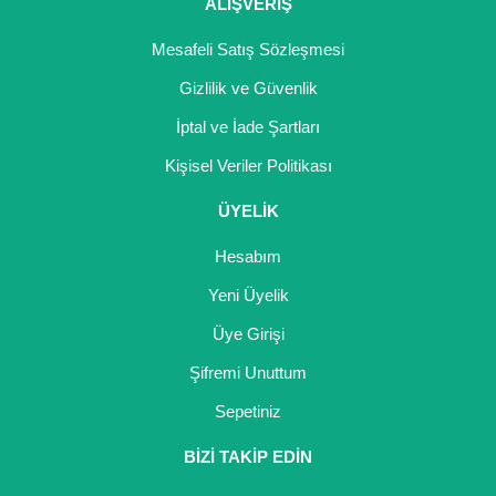
ALIŞVERİŞ
Kocayemiş Fidanı
Mesafeli Satış Sözleşmesi
Kuşburnu Fidanı
Gizlilik ve Güvenlik
Liçi Fidanı
İptal ve İade Şartları
Kişisel Veriler Politikası
Longan Fidanı
ÜYELİK
Malta Eriği Fidanı
Hesabım
Mango Fidanı
Yeni Üyelik
Melez Meyveler
Üye Girişi
Murt Fidanı
Şifremi Unuttum
Muşmula Fidanı
Sepetiniz
BİZİ TAKİP EDİN
Muz Fidanı