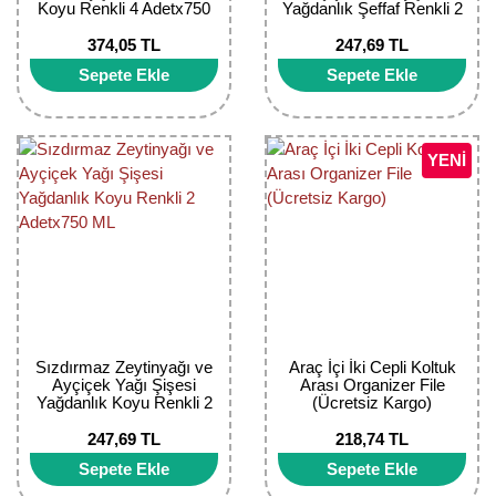
Koyu Renkli 4 Adetx750
Yağdanlık Şeffaf Renkli 2
Bektaşi Üzümü Fidanı
Nostaljik Güller
Ters Lale Soğanı
ML
Adetx750 ML
374,05 TL
247,69 TL
Böğürtlen Fidanı
Peyzaj Gülleri
Yılbaşı Gülü Çiçeği
Sepete Ekle
Sepete Ekle
Ceviz Fidanı
Sarmaşık(Çardak) Gül Fidanları
Zambak Soğanı
YENİ
Dut Fidanı
Elma Fidanı
Erik Fidanı
Feijoa Fidanı
Fidan Anaçları ve Aşı Kalemleri
Sızdırmaz Zeytinyağı ve
Araç İçi İki Cepli Koltuk
Ayçiçek Yağı Şişesi
Arası Organizer File
Yağdanlık Koyu Renkli 2
(Ücretsiz Kargo)
Fındık Fidanı
Adetx750 ML
247,69 TL
218,74 TL
Frenk Üzümü Fidanı
Sepete Ekle
Sepete Ekle