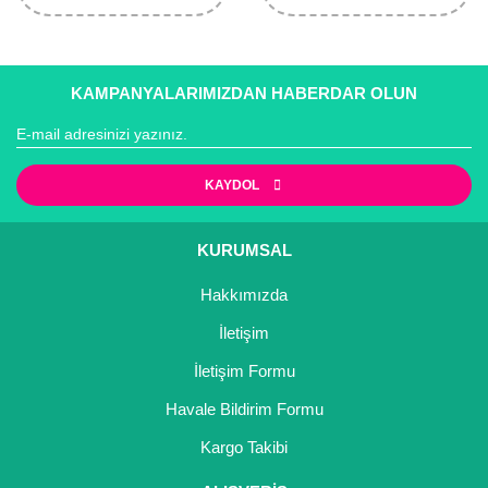
Girebolu Fidanı
Goji Berry Fidanı
KAMPANYALARIMIZDAN HABERDAR OLUN
Hünnap Fidanı
İncir Fidanı
KAYDOL
Kapari Gebre Otu Fidanı
Kayısı Fidanı
KURUMSAL
Keçiboynuzu Fidanı
Hakkımızda
Kestane Fidanı
İletişim
İletişim Formu
Kiraz Fidanı
Havale Bildirim Formu
Kivi Fidanı
Kargo Takibi
Kızılcık Fidanı