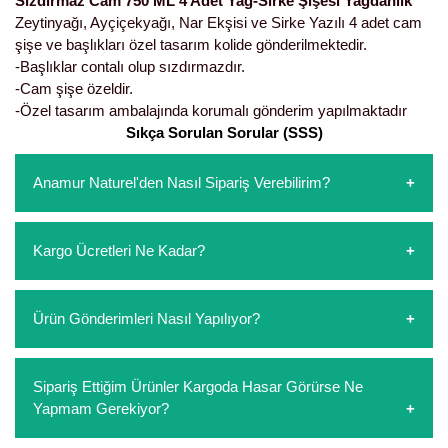
Sızdırmaz Cam 750 ML 4 Adet Yağ-Sirke Şişesi Yağdanlık
Girebolu Fidanı
Zeytinyağı, Ayçiçekyağı, Nar Ekşisi ve Sirke Yazılı 4 adet cam
şişe ve başlıkları özel tasarım kolide gönderilmektedir.
Goji Berry Fidanı
-Başlıklar contalı olup sızdırmazdır.
Hünnap Fidanı
-Cam şişe özeldir.
-Özel tasarım ambalajında korumalı gönderim yapılmaktadır
İncir Fidanı
Sıkça Sorulan Sorular (SSS)
Kapari Gebre Otu Fidanı
Anamur Naturel'den Nasıl Sipariş Verebilirim?
Kayısı Fidanı
https://www.anamurnaturel.com 'dan kendiniz sepetinizi
Kargo Ücretleri Ne Kadar?
oluşturarak,
iletişim
numaralarımızdan bizi arayarak veya
Keçiboynuzu Fidanı
whatsapp hattımızdan bizlere isteklerinizi yazarak sipariş
verebilirsiniz. Sitemizden vereceğiniz siparişlerin
https://www.anamurnaturel.com 'da siz kargoyu dert
Kestane Fidanı
Ürün Gönderimleri Nasıl Yapılıyor?
ödemelerini sipariş verdikten sonra havale/eft veya sipariş
etmeyin diye 1500 lira ve üzerindeki siparişlerinizde
aşamasında kredi kartı ile yapabilirsiniz. Kapıda ödeme
kargoyu biz karşılıyoruz. 1500 Lira altında kalan
Kiraz Fidanı
yoktur.
siparişlerinizde sepetinizdeki ürünleri hacimlerine göre bir
Sipariş verdiğiniz ürünler, özel tasarlanmış ambalajlar ile
Sipariş Ettiğim Ürünler Kargoda Hasar Görürse Ne
kargo ücreti ödeme aşamasında sepetinize eklenecektir.
Kivi Fidanı
paketlenip gönderim yapılmaktadır.
Yapmam Gerekiyor?
Kızılcık Fidanı