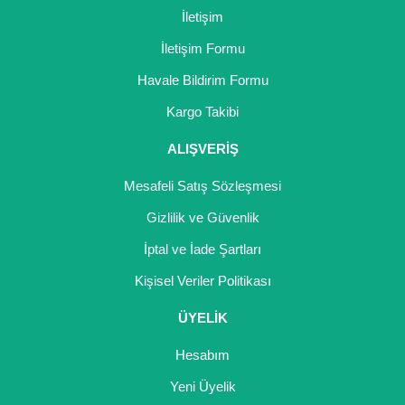
Nadir Çeşit Meyveler
İletişim
Nar Fidanı
İletişim Formu
Havale Bildirim Formu
Narenciye Fidanları
Gönder
Kargo Takibi
Nektarin Fidanı
ALIŞVERİŞ
Papaya Fidanı
Mesafeli Satış Sözleşmesi
Pepino Fidanı
Gizlilik ve Güvenlik
Pitaya Fidanı
İptal ve İade Şartları
Şeftali Fidanı
Kişisel Veriler Politikası
ÜYELİK
Trabzon Hurması Fidanı
Hesabım
Üzüm Fidanı
Yeni Üyelik
Vişne Fidanı