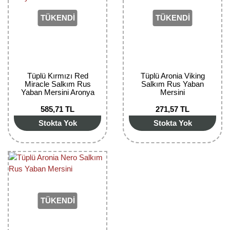
Kocayemiş Fidanı
TÜKENDİ
TÜKENDİ
Kuşburnu Fidanı
Liçi Fidanı
Tüplü Kırmızı Red
Tüplü Aronia Viking
Longan Fidanı
Miracle Salkım Rus
Salkım Rus Yaban
Yaban Mersini Aronya
Mersini
Fidanı
Malta Eriği Fidanı
585,71 TL
271,57 TL
Stokta Yok
Stokta Yok
Mango Fidanı
Melez Meyveler
Murt Fidanı
Muşmula Fidanı
TÜKENDİ
Muz Fidanı