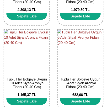
Fidanı (20-40 Cm)
Fidanı (20-40 Cm)
Bektaşi Üzümü Fidanı
Nostaljik Güller
Ters Lale Soğanı
4.308,13 TL
1.979,80 TL
Böğürtlen Fidanı
Peyzaj Gülleri
Yılbaşı Gülü Çiçeği
Sepete Ekle
Sepete Ekle
Ceviz Fidanı
Sarmaşık(Çardak) Gül Fidanları
Zambak Soğanı
Dut Fidanı
Elma Fidanı
Erik Fidanı
Feijoa Fidanı
Fidan Anaçları ve Aşı Kalemleri
Tüplü Her Bölgeye Uygun
Tüplü Her Bölgeye Uygun
10 Adet Siyah Aronya
5 Adet Siyah Aronya
Fidanı (20-40 Cm)
Fidanı (20-40 Cm)
Fındık Fidanı
1.165,37 TL
682,66 TL
Frenk Üzümü Fidanı
Sepete Ekle
Sepete Ekle