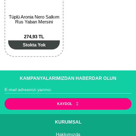
Nadir Çeşit Meyveler
Nar Fidanı
Tüplü Aronia Nero Salkım
Rus Yaban Mersini
Narenciye Fidanları
274,93 TL
Nektarin Fidanı
Stokta Yok
Papaya Fidanı
Pepino Fidanı
KAMPANYALARIMIZDAN HABERDAR OLUN
Pitaya Fidanı
Şeftali Fidanı
KAYDOL
Trabzon Hurması Fidanı
Üzüm Fidanı
KURUMSAL
Vişne Fidanı
Hakkımızda