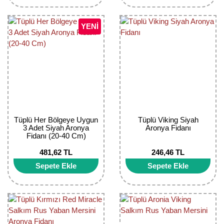
Girebolu Fidanı
Goji Berry Fidanı
YENİ
Hünnap Fidanı
İncir Fidanı
Kapari Gebre Otu Fidanı
Kayısı Fidanı
Tüplü Her Bölgeye Uygun
Tüplü Viking Siyah
3 Adet Siyah Aronya
Aronya Fidanı
Keçiboynuzu Fidanı
Fidanı (20-40 Cm)
Kestane Fidanı
481,62 TL
246,46 TL
Sepete Ekle
Sepete Ekle
Kiraz Fidanı
Kivi Fidanı
Kızılcık Fidanı