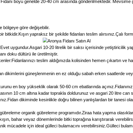
a Fidanı boyu genelde 20-40 cm arasında gönderilmektedir. Mevsime göre
 bölgeye göre değişebilir.
kidir.Kışın yapraksz bir şekilde fidanları teslim alırsınız.Çalı formun
t uygundur.Asgari 10-20 litrelik bir saksı içerisinde yetiştiricilik yapa
ı doku dültürü ile üretilmiştir.
ler:Fidanlarınızı teslim aldığınızda kolisinden hemen çıkartın ve ha
n dikimlerini güneşlenmenin en ez olduğu sabah erken saatlerde ve
kurunu en boy yükseklik olarak 50-60 cm ebatlarında açınız.Fidanınız
noktasının 10 cm altına kadar toprakla doldurunuz ve asgari 20 litre ca
ız.Fidan dikiminde kesinlikle doğru bilinen yanlışlardan bir tanesi o
l gübreleme organik gübreleme programıdır.Ziraa hata yapma olasıkla
ışın, bahar veyaz dönemlerinde bitki toprağına karıştırarak verebilirs
nik mücadele için ideal gülleci bulamacını verebilirsiniz.Gülleci bu