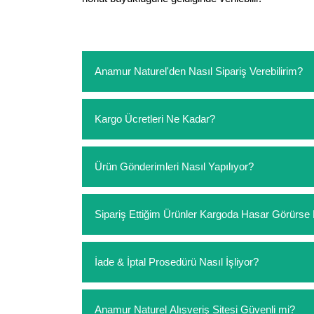
Anamur Naturel'den Nasıl Sipariş Verebilirim?
https://www.anamurnaturel.com 'dan kendiniz sep
Kargo Ücretleri Ne Kadar?
sipariş verebilirsiniz. Sitemizden vereceğiniz sip
ödeme yoktur.
https://www.anamurnaturel.com 'da siz kargoyu de
Ürün Gönderimleri Nasıl Yapılıyor?
siparişlerinizde sepetinizdeki ürünleri hacimler
Sipariş verdiğiniz ürünler, özel tasarlanmış amba
Sipariş Ettiğim Ürünler Kargoda Hasar Görür
Koşulsuz müşteri memnuniyeti politikalarımız 
İade & İptal Prosedürü Nasıl İşliyor?
hasar görmüş ise hemen bizimle iletişime geçerek
Siparişiniz elinize ulaştığında herhangi bir sebe
Anamur Naturel Alışveriş Sitesi Güvenli mi?
değişim istediğiniz ürünleri kullanmayınız. Kull