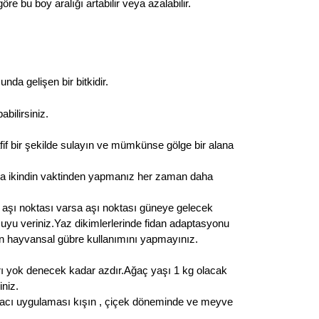
 bu boy aralığı artabilir veya azalabilir.
da gelişen bir bitkidir.
bilirsiniz.
fif bir şekilde sulayın ve mümkünse gölge bir alana
ya ikindin vaktinden yapmanız her zaman daha
 aşı noktası varsa aşı noktası güneye gelecek
n suyu veriniz.Yaz dikimlerlerinde fidan adaptasyonu
lan hayvansal gübre kullanımını yapmayınız.
rı yok denecek kadar azdır.Ağaç yaşı 1 kg olacak
iniz.
lamacı uygulaması kışın , çiçek döneminde ve meyve