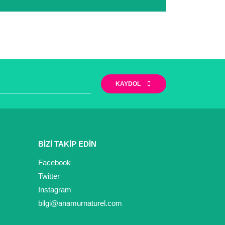
zi yapabilirsiniz. Ayrıca firmamız Mersin/ Mut
iyet göstermektedir.
narak tarafımıza iletebilirsiniz.
KAYDOL
BİZİ TAKİP EDİN
Facebook
Twitter
Instagram
bilgi@anamurnaturel.com