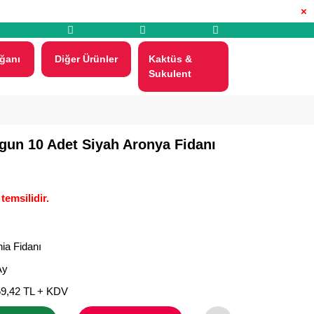
×
ğanı
Diğer Ürünler
Kaktüs &
Sukulent
gun 10 Adet Siyah Aronya Fidanı
temsilidir.
ia Fidanı
Ay
59,42 TL + KDV