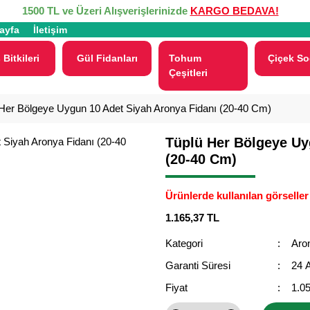
1500 TL ve Üzeri Alışverişlerinizde
KARGO BEDAVA!
ayfa
İletişim
 Bitkileri
Gül Fidanları
Tohum
Çiçek So
Çeşitleri
Her Bölgeye Uygun 10 Adet Siyah Aronya Fidanı (20-40 Cm)
Tüplü Her Bölgeye Uy
(20-40 Cm)
Ürünlerde kullanılan görseller 
1.165,37 TL
Kategori
Aron
Garanti Süresi
24 
Fiyat
1.0