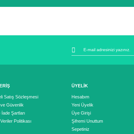
 sertifikası ile koruma altındadır. İçiniz rahat bir şekilde alışverişini
ıt altında ve yürürlükteki kanun ve esaslara tam uyumlu bir şekilde faal
da ve diğer konularda yetersiz gördüğünüz noktaları öneri formunu kulla
Bu ürüne ilk yorumu siz yapın!
Yorum Yaz
ERİŞ
ÜYELİK
li Satış Sözleşmesi
Hesabım
k ve Güvenlik
Yeni Üyelik
e İade Şartları
Üye Girişi
 Veriler Politikası
Şifremi Unuttum
Gönder
Sepetiniz