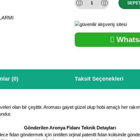
SEPE
ALARMI
Whatsa
lar (0)
Taksit Seçenekleri
ri olan bir çeşittir. Aroması gayet güzel olup hobi amaçlı her rakımda y
undur.
Gönderilen Aronya Fidanı Teknik Detayları
 fidan göndermek için üretilen orjinal patentli fidan kolisinde gönder