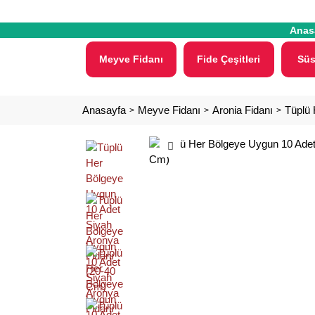
Anas
Meyve Fidanı
Fide Çeşitleri
Süs
Anasayfa
Meyve Fidanı
Aronia Fidanı
Tüplü 