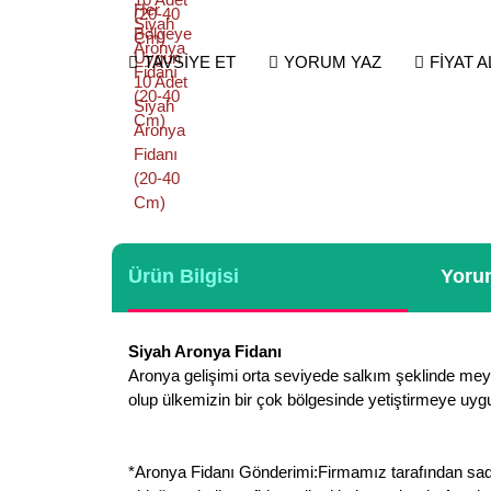
TAVSİYE ET
YORUM YAZ
FİYAT 
Ürün Bilgisi
Yorum
Siyah Aronya Fidanı
Aronya gelişimi orta seviyede salkım şeklinde meyvele
olup ülkemizin bir çok bölgesinde yetiştirmeye uyg
*Aronya Fidanı Gönderimi:Firmamız tarafından sadece