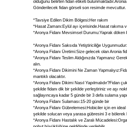
olduğunu belirten fidan etiketi bulunmaktadır.Aroni
Gönderilecek fidan görseli son resimde mevcuttur.
*Tavsiye Edilen Dikim Bölgesi:Her rakım
*Hasat Zamanı:Eylül ayı içerisinde.Hasat rakıma ve
*Aronya Fidanı Mevsimsel Durumu:Yaprak döken bir bit
*Aronya Fidanı Saksıda Yetiştiriciliğe Uygunmudur:Eve
*Aronya Fidanı Üretimi:Size gelecek olan Aronia fidan
*Aronya Fidanı Teslim Aldığınızda Yapmanız Gereken
alın.
*Aronya Fidanı Dikimini Ne Zaman Yapmalıyız:Fida
mantıklı olacaktır.
*Aronya Fidanı Dikimi Nasıl Yapılmalıdır?Fidan çu
şekilde fidanı dik bir şekilde yerleştiriniz ve aşı 
sağlayıncaya kadar 5 günde bir 3 defa sulama yapın
*Aronya Fidanı Sulaması:15-20 günde bir
*Aronya Fidanı Gübrelemesi:Hobiciler için en idea
şekilde solucan veya yarasa gübresini 3 e bölerek k
*Aronya Fidanı Hastalık ve Zaralı Mücadelesi:Orga
nohut büyüklüğüne geldiğinde verilebilir.