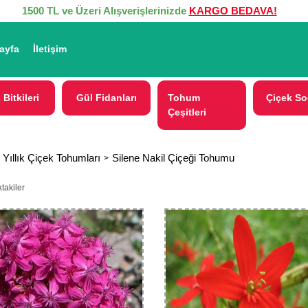
1500 TL ve Üzeri Alışverişlerinizde
KARGO BEDAVA!
ayfa
İletişim
 Bitkileri
Gül Fidanları
Tohum
Çiçek So
Çeşitleri
 Yıllık Çiçek Tohumları
Silene Nakil Çiçeği Tohumu
takiler