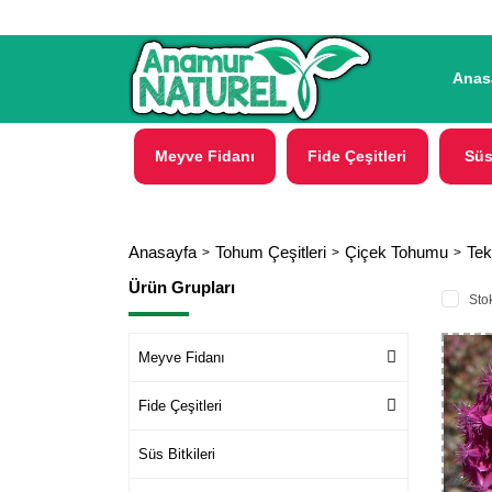
Anas
Meyve Fidanı
Fide Çeşitleri
Süs
Anasayfa
Tohum Çeşitleri
Çiçek Tohumu
Tek
Ürün Grupları
Stok
Meyve Fidanı
Fide Çeşitleri
Süs Bitkileri