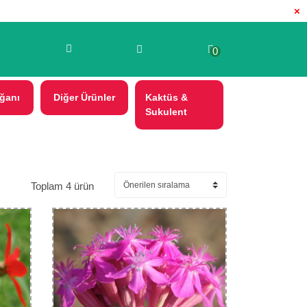
×
0
ğanı
Diğer Ürünler
Kaktüs &
Sukulent
Toplam 4 ürün