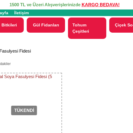
1500 TL ve Üzeri Alışverişlerinizde
KARGO BEDAVA!
ayfa
İletişim
 Bitkileri
Gül Fidanları
Tohum
Çiçek So
Çeşitleri
Fasulyesi Fidesi
takiler
TÜKENDİ