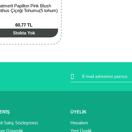
atmerli Papillon Pink Blush
anthus Çiçeği Tohumu(5 tohum)
60,77 TL
Stokta Yok
ERİŞ
ÜYELİK
li Satış Sözleşmesi
Hesabım
k ve Güvenlik
Yeni Üyelik