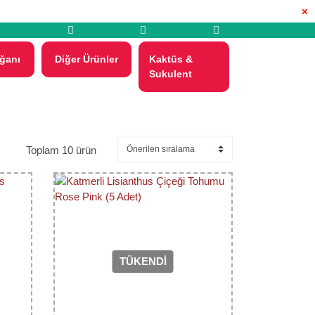
×
ğanı
Diğer Ürünler
Kaktüs &
Sukulent
Toplam 10 ürün
TÜKENDİ