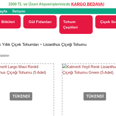
1500 TL ve Üzeri Alışverişlerinizde
KARGO BEDAVA!
ayfa
İletişim
 Bitkileri
Gül Fidanları
Tohum
Çiçek So
Çeşitleri
 Yıllık Çiçek Tohumları
Lisianthus Çiçeği Tohumu
takiler
TÜKENDİ
TÜKENDİ