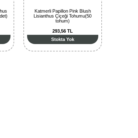
thus
Katmerli Papillon Pink Blush
det)
Lisianthus Çiçeği Tohumu(50
tohum)
293,56 TL
Stokta Yok