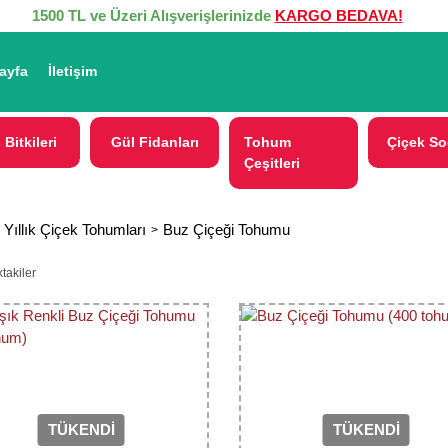
1500 TL ve Üzeri Alışverişlerinizde
KARGO BEDAVA!
ayfa
İletişim
 Bitkileri
Gül Fidanları
Tohum
Çiçek So
Çeşitleri
 Yıllık Çiçek Tohumları
Buz Çiçeği Tohumu
takiler
TÜKENDİ
TÜKENDİ