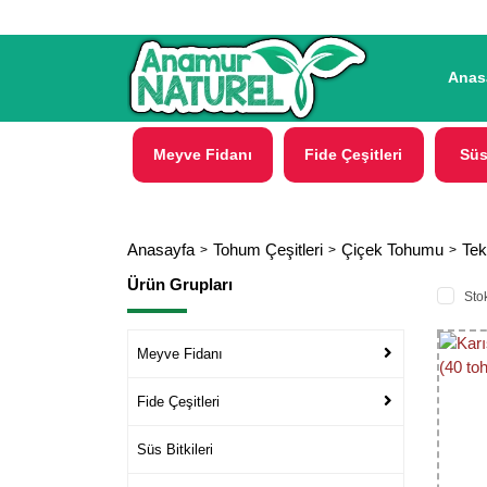
Anas
Meyve Fidanı
Fide Çeşitleri
Süs
Anasayfa
Tohum Çeşitleri
Çiçek Tohumu
Tek
Ürün Grupları
Stok
Meyve Fidanı
Fide Çeşitleri
Süs Bitkileri