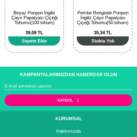
Bektaşi Üzümü Fidanı
Nostaljik Güller
Ters Lale Soğanı
Beyaz Ponpon İngiliz
Pembe Renginde Ponpon
Çayır Papatyası Çiçeği
İngiliz Çayır Papatyası
Böğürtlen Fidanı
Peyzaj Gülleri
Yılbaşı Gülü Çiçeği
Tohumu(100 tohum)
Çiçeği Tohumu(50 tohum)
Ceviz Fidanı
Sarmaşık(Çardak) Gül Fidanları
Zambak Soğanı
39,09 TL
35,34 TL
Sepete Ekle
Stokta Yok
Dut Fidanı
Elma Fidanı
Erik Fidanı
KAMPANYALARIMIZDAN HABERDAR OLUN
Feijoa Fidanı
Fidan Anaçları ve Aşı Kalemleri
KAYDOL
Fındık Fidanı
KURUMSAL
Frenk Üzümü Fidanı
Hakkımızda