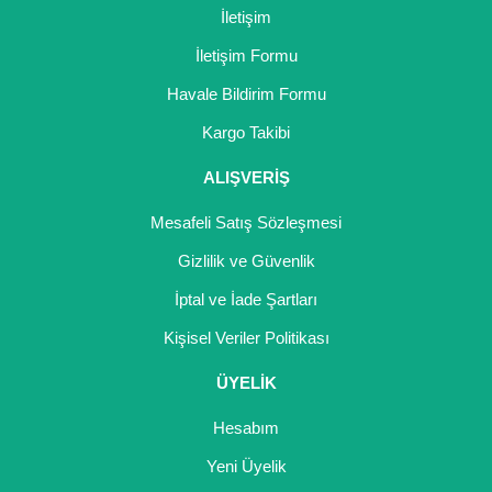
Girebolu Fidanı
İletişim
Goji Berry Fidanı
İletişim Formu
Havale Bildirim Formu
Hünnap Fidanı
Kargo Takibi
İncir Fidanı
ALIŞVERİŞ
Kapari Gebre Otu Fidanı
Mesafeli Satış Sözleşmesi
Kayısı Fidanı
Gizlilik ve Güvenlik
Keçiboynuzu Fidanı
İptal ve İade Şartları
Kestane Fidanı
Kişisel Veriler Politikası
Kiraz Fidanı
ÜYELİK
Kivi Fidanı
Hesabım
Yeni Üyelik
Kızılcık Fidanı