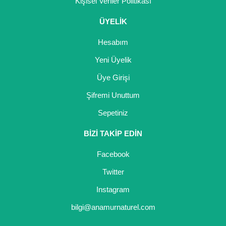
Kişisel Veriler Politikası
Girebolu Fidanı
ÜYELİK
Goji Berry Fidanı
Hesabım
Hünnap Fidanı
Yeni Üyelik
İncir Fidanı
Üye Girişi
Kapari Gebre Otu Fidanı
Şifremi Unuttum
Kayısı Fidanı
Sepetiniz
Keçiboynuzu Fidanı
BİZİ TAKİP EDİN
Kestane Fidanı
Facebook
Twitter
Kiraz Fidanı
Instagram
Kivi Fidanı
bilgi@anamurnaturel.com
Kızılcık Fidanı