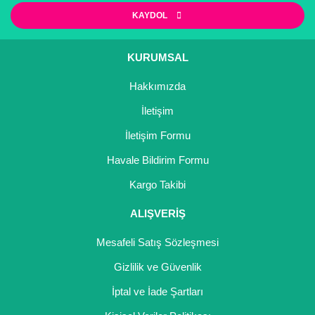
Bektaşi Üzümü Fidanı
Nostaljik Güller
Ters Lale Soğanı
KAYDOL
Böğürtlen Fidanı
Peyzaj Gülleri
Yılbaşı Gülü Çiçeği
KURUMSAL
Ceviz Fidanı
Sarmaşık(Çardak) Gül Fidanları
Zambak Soğanı
Hakkımızda
Dut Fidanı
İletişim
Elma Fidanı
İletişim Formu
Havale Bildirim Formu
Erik Fidanı
Kargo Takibi
Feijoa Fidanı
ALIŞVERİŞ
Fidan Anaçları ve Aşı Kalemleri
Mesafeli Satış Sözleşmesi
Fındık Fidanı
Gizlilik ve Güvenlik
Frenk Üzümü Fidanı
İptal ve İade Şartları