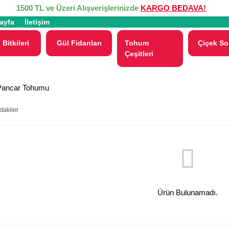
1500 TL ve Üzeri Alışverişlerinizde
KARGO BEDAVA!
ayfa
İletişim
 Bitkileri
Gül Fidanları
Tohum
Çiçek So
Çeşitleri
Pancar Tohumu
takiler
Ürün Bulunamadı.