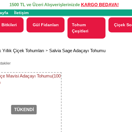
1500 TL ve Üzeri Alışverişlerinizde
KARGO BEDAVA!
ayfa
İletişim
 Bitkileri
Gül Fidanları
Tohum
Çiçek So
Çeşitleri
 Yıllık Çiçek Tohumları
Salvia Sage Adaçayı Tohumu
takiler
TÜKENDİ