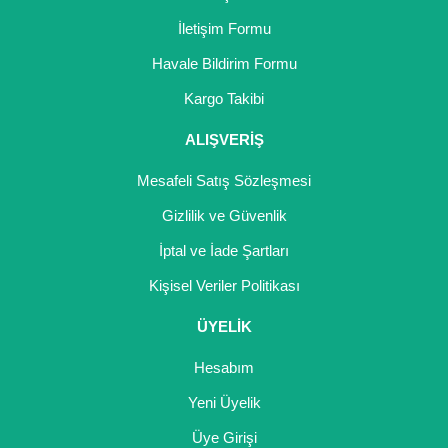
Girebolu Fidanı
İletişim Formu
Goji Berry Fidanı
Havale Bildirim Formu
Hünnap Fidanı
Kargo Takibi
İncir Fidanı
ALIŞVERİŞ
Kapari Gebre Otu Fidanı
Mesafeli Satış Sözleşmesi
Gizlilik ve Güvenlik
Kayısı Fidanı
İptal ve İade Şartları
Keçiboynuzu Fidanı
Kişisel Veriler Politikası
Kestane Fidanı
ÜYELİK
Kiraz Fidanı
Hesabım
Kivi Fidanı
Yeni Üyelik
Kızılcık Fidanı
Üye Girişi