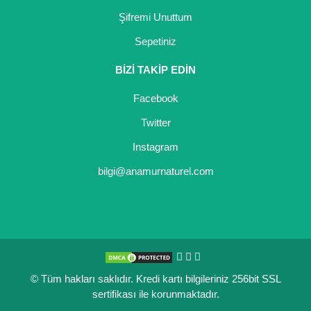
Şifremi Unuttum
Kocayemiş Fidanı
Sepetiniz
Kuşburnu Fidanı
BİZİ TAKİP EDİN
Liçi Fidanı
Facebook
Longan Fidanı
Twitter
Malta Eriği Fidanı
Instagram
Mango Fidanı
bilgi@anamurnaturel.com
Melez Meyveler
Murt Fidanı
Muşmula Fidanı
© Tüm hakları saklıdır. Kredi kartı bilgileriniz 256bit SSL
Muz Fidanı
sertifikası ile korunmaktadır.