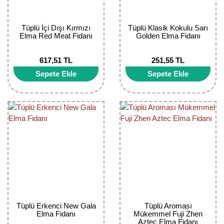
Nadir Çeşit Meyveler
Nar Fidanı
Tüplü İçi Dışı Kırmızı
Tüplü Klasik Kokulu Sarı
Elma Red Meat Fidanı
Golden Elma Fidanı
Narenciye Fidanları
617,51 TL
251,55 TL
Nektarin Fidanı
Sepete Ekle
Sepete Ekle
Papaya Fidanı
Pepino Fidanı
Pitaya Fidanı
Şeftali Fidanı
Trabzon Hurması Fidanı
Üzüm Fidanı
Tüplü Erkenci New Gala
Tüplü Aroması
Elma Fidanı
Mükemmel Fuji Zhen
Vişne Fidanı
Aztec Elma Fidanı