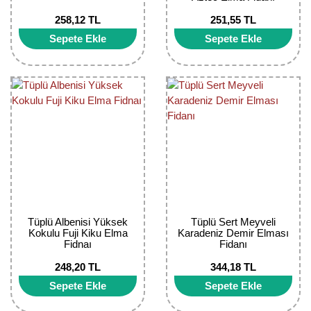
258,12 TL
251,55 TL
Yaban Mersini Fidanı
Sepete Ekle
Sepete Ekle
Zeytin Fidanı
Tüplü Albenisi Yüksek
Tüplü Sert Meyveli
Kokulu Fuji Kiku Elma
Karadeniz Demir Elması
Fidnaı
Fidanı
248,20 TL
344,18 TL
Sepete Ekle
Sepete Ekle