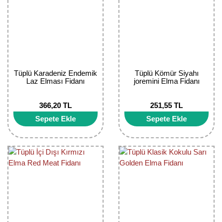
Kocayemiş Fidanı
Kuşburnu Fidanı
Liçi Fidanı
Tüplü Karadeniz Endemik
Tüplü Kömür Siyahı
Longan Fidanı
Laz Elması Fidanı
joremini Elma Fidanı
Malta Eriği Fidanı
366,20 TL
251,55 TL
Sepete Ekle
Sepete Ekle
Mango Fidanı
Melez Meyveler
Murt Fidanı
Muşmula Fidanı
Muz Fidanı