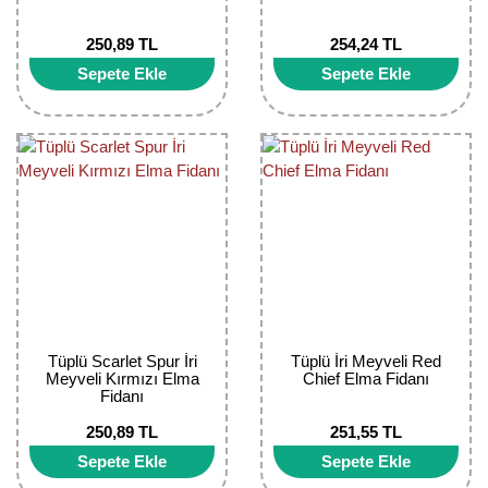
Bektaşi Üzümü Fidanı
Nostaljik Güller
Ters Lale Soğanı
250,89 TL
254,24 TL
Böğürtlen Fidanı
Peyzaj Gülleri
Yılbaşı Gülü Çiçeği
Sepete Ekle
Sepete Ekle
Ceviz Fidanı
Sarmaşık(Çardak) Gül Fidanları
Zambak Soğanı
Dut Fidanı
Elma Fidanı
Erik Fidanı
Feijoa Fidanı
Fidan Anaçları ve Aşı Kalemleri
Tüplü Scarlet Spur İri
Tüplü İri Meyveli Red
Meyveli Kırmızı Elma
Chief Elma Fidanı
Fidanı
Fındık Fidanı
250,89 TL
251,55 TL
Frenk Üzümü Fidanı
Sepete Ekle
Sepete Ekle