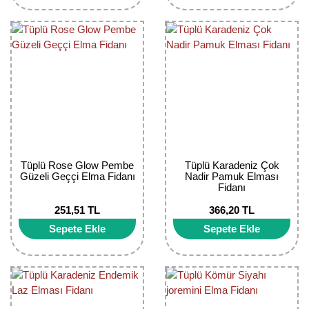
Girebolu Fidanı
Goji Berry Fidanı
Hünnap Fidanı
İncir Fidanı
Kapari Gebre Otu Fidanı
Kayısı Fidanı
Tüplü Rose Glow Pembe
Tüplü Karadeniz Çok
Güzeli Geççi Elma Fidanı
Nadir Pamuk Elması
Keçiboynuzu Fidanı
Fidanı
Kestane Fidanı
251,51 TL
366,20 TL
Sepete Ekle
Sepete Ekle
Kiraz Fidanı
Kivi Fidanı
Kızılcık Fidanı