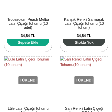
Bektaşi Üzümü Fidanı
Nostaljik Güller
Ters Lale Soğanı
Böğürtlen Fidanı
Peyzaj Gülleri
Yılbaşı Gülü Çiçeği
Tropaeolum Peach Melba
Karışık Renkli Sarmaşık
Latin Çiçeği Tohumu (10
Latin Çiçeği Tohumu (10
Ceviz Fidanı
Sarmaşık(Çardak) Gül Fidanları
Zambak Soğanı
adet)
tohum)
34,54 TL
34,54 TL
Dut Fidanı
Sepete Ekle
Stokta Yok
Elma Fidanı
Erik Fidanı
Feijoa Fidanı
TÜKENDİ
TÜKENDİ
Fidan Anaçları ve Aşı Kalemleri
Fındık Fidanı
Frenk Üzümü Fidanı
Lüle Latin Çiçeği Tohumu
Sarı Renkli Latin Çiçeği