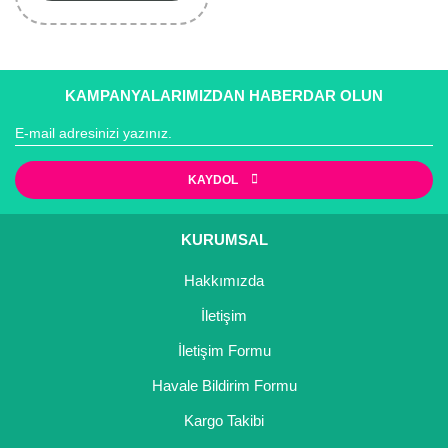
Kocayemiş Fidanı
Kuşburnu Fidanı
KAMPANYALARIMIZDAN HABERDAR OLUN
Liçi Fidanı
Longan Fidanı
KAYDOL
Malta Eriği Fidanı
KURUMSAL
Mango Fidanı
Hakkımızda
Melez Meyveler
İletişim
Murt Fidanı
İletişim Formu
Muşmula Fidanı
Havale Bildirim Formu
Muz Fidanı
Kargo Takibi