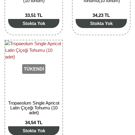
(10 tohum)
Tohumu(10 tohum)
Girebolu Fidanı
Goji Berry Fidanı
33,51 TL
34,23 TL
Stokta Yok
Stokta Yok
Hünnap Fidanı
İncir Fidanı
Kapari Gebre Otu Fidanı
Kayısı Fidanı
TÜKENDİ
Keçiboynuzu Fidanı
Kestane Fidanı
Tropaeolum Single Apricot
Kiraz Fidanı
Latin Çiçeği Tohumu (10
adet)
Kivi Fidanı
34,54 TL
Kızılcık Fidanı
Stokta Yok