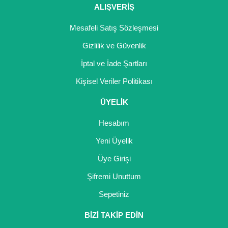
Nadir Çeşit Meyveler
ALIŞVERİŞ
Nar Fidanı
Mesafeli Satış Sözleşmesi
Gizlilik ve Güvenlik
Narenciye Fidanları
İptal ve İade Şartları
Nektarin Fidanı
Kişisel Veriler Politikası
Papaya Fidanı
ÜYELİK
Pepino Fidanı
Hesabım
Pitaya Fidanı
Yeni Üyelik
Şeftali Fidanı
Üye Girişi
Şifremi Unuttum
Trabzon Hurması Fidanı
Sepetiniz
Üzüm Fidanı
BİZİ TAKİP EDİN
Vişne Fidanı