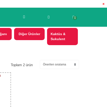
×
0
ğanı
Diğer Ürünler
Kaktüs &
Sukulent
Toplam 2 ürün