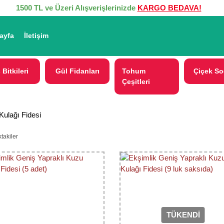
1500 TL ve Üzeri Alışverişlerinizde
KARGO BEDAVA!
ayfa
İletişim
 Bitkileri
Gül Fidanları
Tohum
Çiçek So
Çeşitleri
Kulağı Fidesi
takiler
TÜKENDİ