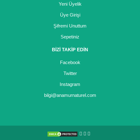
Yeni Üyelik
Kocayemiş Fidanı
Üye Girişi
Kuşburnu Fidanı
Şifremi Unuttum
Liçi Fidanı
Sepetiniz
Longan Fidanı
BİZİ TAKİP EDİN
Facebook
Malta Eriği Fidanı
Twitter
Mango Fidanı
Instagram
Melez Meyveler
bilgi@anamurnaturel.com
Murt Fidanı
Muşmula Fidanı
Muz Fidanı