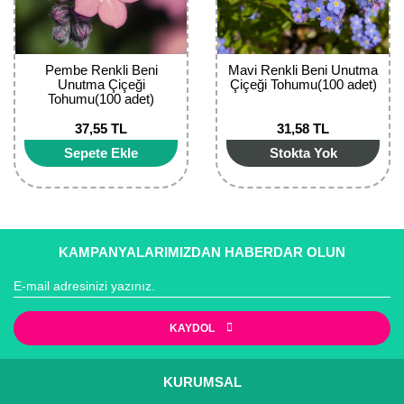
Bektaşi Üzümü Fidanı
Nostaljik Güller
Ters Lale Soğanı
Böğürtlen Fidanı
Peyzaj Gülleri
Yılbaşı Gülü Çiçeği
Pembe Renkli Beni
Mavi Renkli Beni Unutma
Unutma Çiçeği
Çiçeği Tohumu(100 adet)
Ceviz Fidanı
Sarmaşık(Çardak) Gül Fidanları
Zambak Soğanı
Tohumu(100 adet)
37,55 TL
31,58 TL
Dut Fidanı
Sepete Ekle
Stokta Yok
Elma Fidanı
Erik Fidanı
Feijoa Fidanı
KAMPANYALARIMIZDAN HABERDAR OLUN
Fidan Anaçları ve Aşı Kalemleri
Fındık Fidanı
KAYDOL
Frenk Üzümü Fidanı
KURUMSAL