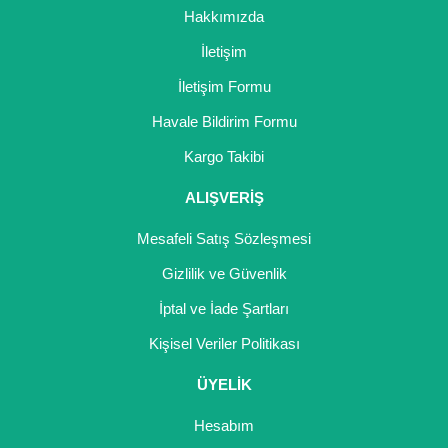
Girebolu Fidanı
Hakkımızda
Goji Berry Fidanı
İletişim
İletişim Formu
Hünnap Fidanı
Havale Bildirim Formu
İncir Fidanı
Kargo Takibi
Kapari Gebre Otu Fidanı
ALIŞVERİŞ
Kayısı Fidanı
Mesafeli Satış Sözleşmesi
Keçiboynuzu Fidanı
Gizlilik ve Güvenlik
Kestane Fidanı
İptal ve İade Şartları
Kişisel Veriler Politikası
Kiraz Fidanı
ÜYELİK
Kivi Fidanı
Hesabım
Kızılcık Fidanı