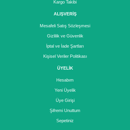
Kargo Takibi
Kocayemiş Fidanı
ALIŞVERİŞ
Kuşburnu Fidanı
Mesafeli Satış Sözleşmesi
Liçi Fidanı
Gizlilik ve Güvenlik
Longan Fidanı
İptal ve İade Şartları
Kişisel Veriler Politikası
Malta Eriği Fidanı
ÜYELİK
Mango Fidanı
Hesabım
Melez Meyveler
Yeni Üyelik
Murt Fidanı
Üye Girişi
Muşmula Fidanı
Şifremi Unuttum
Muz Fidanı
Sepetiniz