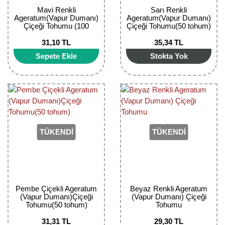
Mavi Renkli
Sarı Renkli
Bektaşi Üzümü Fidanı
Nostaljik Güller
Ters Lale Soğanı
Ageratum(Vapur Dumanı)
Ageratum(Vapur Dumanı)
Çiçeği Tohumu (100
Çiçeği Tohumu(50 tohum)
Böğürtlen Fidanı
Peyzaj Gülleri
Yılbaşı Gülü Çiçeği
tohum)
31,10 TL
35,34 TL
Ceviz Fidanı
Sarmaşık(Çardak) Gül Fidanları
Zambak Soğanı
Sepete Ekle
Stokta Yok
Dut Fidanı
Elma Fidanı
Erik Fidanı
TÜKENDİ
TÜKENDİ
Feijoa Fidanı
Fidan Anaçları ve Aşı Kalemleri
Fındık Fidanı
Pembe Çiçekli Ageratum
Beyaz Renkli Ageratum
(Vapur Dumanı)Çiçeği
(Vapur Dumanı) Çiçeği
Frenk Üzümü Fidanı
Tohumu(50 tohum)
Tohumu
31,31 TL
29,30 TL