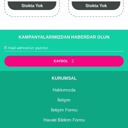
Girebolu Fidanı
Stokta Yok
Stokta Yok
Goji Berry Fidanı
Hünnap Fidanı
KAMPANYALARIMIZDAN HABERDAR OLUN
İncir Fidanı
Kapari Gebre Otu Fidanı
KAYDOL
Kayısı Fidanı
Keçiboynuzu Fidanı
KURUMSAL
Kestane Fidanı
Hakkımızda
Kiraz Fidanı
İletişim
İletişim Formu
Kivi Fidanı
Havale Bildirim Formu
Kızılcık Fidanı