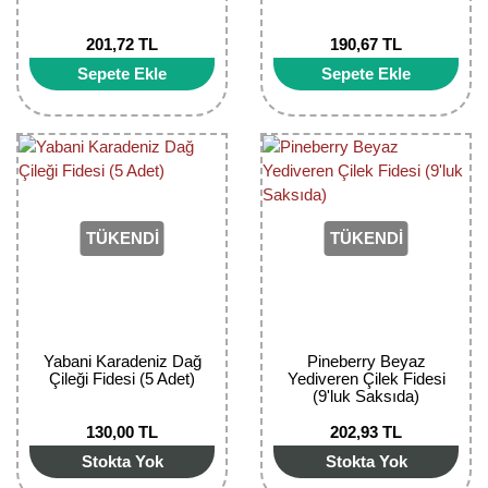
Bektaşi Üzümü Fidanı
Nostaljik Güller
Ters Lale Soğanı
201,72 TL
190,67 TL
Böğürtlen Fidanı
Peyzaj Gülleri
Yılbaşı Gülü Çiçeği
Sepete Ekle
Sepete Ekle
Ceviz Fidanı
Sarmaşık(Çardak) Gül Fidanları
Zambak Soğanı
Dut Fidanı
Elma Fidanı
TÜKENDİ
TÜKENDİ
Erik Fidanı
Feijoa Fidanı
Fidan Anaçları ve Aşı Kalemleri
Yabani Karadeniz Dağ
Pineberry Beyaz
Çileği Fidesi (5 Adet)
Yediveren Çilek Fidesi
(9'luk Saksıda)
Fındık Fidanı
130,00 TL
202,93 TL
Frenk Üzümü Fidanı
Stokta Yok
Stokta Yok