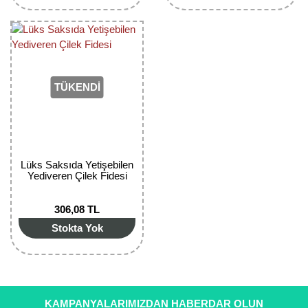
Girebolu Fidanı
Goji Berry Fidanı
Hünnap Fidanı
TÜKENDİ
İncir Fidanı
Kapari Gebre Otu Fidanı
Kayısı Fidanı
Lüks Saksıda Yetişebilen
Yediveren Çilek Fidesi
Keçiboynuzu Fidanı
Kestane Fidanı
306,08 TL
Stokta Yok
Kiraz Fidanı
Kivi Fidanı
Kızılcık Fidanı
KAMPANYALARIMIZDAN HABERDAR OLUN