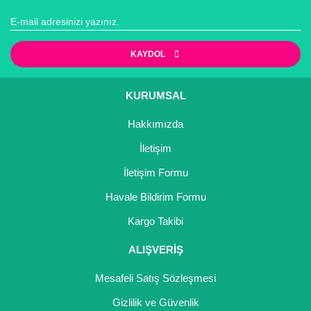
Kocayemiş Fidanı
Kuşburnu Fidanı
KAYDOL
Liçi Fidanı
KURUMSAL
Longan Fidanı
Hakkımızda
Malta Eriği Fidanı
İletişim
Mango Fidanı
İletişim Formu
Havale Bildirim Formu
Melez Meyveler
Kargo Takibi
Murt Fidanı
ALIŞVERİŞ
Muşmula Fidanı
Mesafeli Satış Sözleşmesi
Muz Fidanı
Gizlilik ve Güvenlik