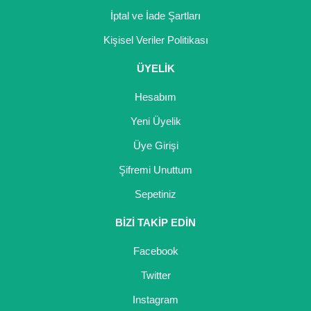
Nadir Çeşit Meyveler
İptal ve İade Şartları
Nar Fidanı
Kişisel Veriler Politikası
Narenciye Fidanları
ÜYELİK
Nektarin Fidanı
Hesabım
Yeni Üyelik
Papaya Fidanı
Üye Girişi
Pepino Fidanı
Şifremi Unuttum
Pitaya Fidanı
Sepetiniz
Şeftali Fidanı
BİZİ TAKİP EDİN
Trabzon Hurması Fidanı
Facebook
Üzüm Fidanı
Twitter
Instagram
Vişne Fidanı