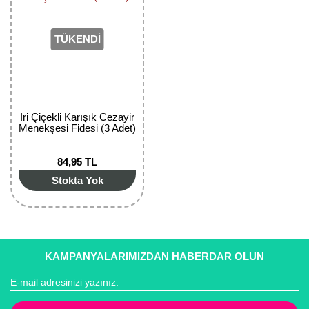
Kocayemiş Fidanı
TÜKENDİ
Kuşburnu Fidanı
Liçi Fidanı
Longan Fidanı
İri Çiçekli Karışık Cezayir
Menekşesi Fidesi (3 Adet)
Malta Eriği Fidanı
84,95 TL
Mango Fidanı
Stokta Yok
Melez Meyveler
Murt Fidanı
Muşmula Fidanı
KAMPANYALARIMIZDAN HABERDAR OLUN
Muz Fidanı