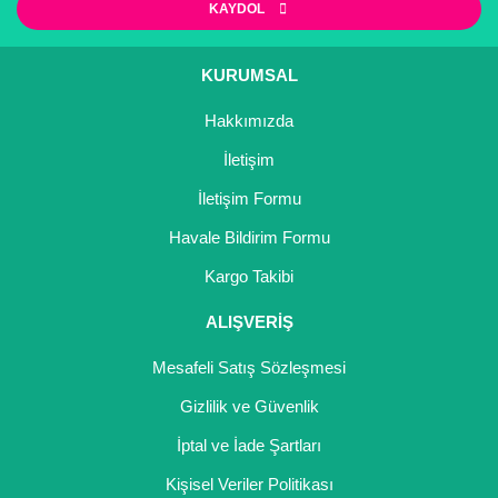
Nadir Çeşit Meyveler
KAYDOL
Nar Fidanı
KURUMSAL
Narenciye Fidanları
Hakkımızda
Nektarin Fidanı
İletişim
İletişim Formu
Papaya Fidanı
Havale Bildirim Formu
Pepino Fidanı
Kargo Takibi
Pitaya Fidanı
ALIŞVERİŞ
Şeftali Fidanı
Mesafeli Satış Sözleşmesi
Trabzon Hurması Fidanı
Gizlilik ve Güvenlik
Üzüm Fidanı
İptal ve İade Şartları
Kişisel Veriler Politikası
Vişne Fidanı