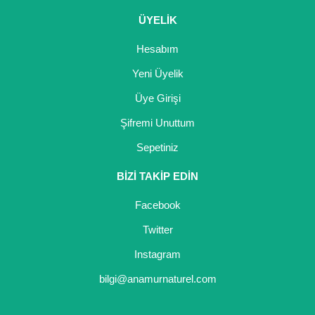
ÜYELİK
Yaban Mersini Fidanı
Hesabım
Zeytin Fidanı
Yeni Üyelik
Üye Girişi
Şifremi Unuttum
Sepetiniz
BİZİ TAKİP EDİN
Facebook
Twitter
Instagram
bilgi@anamurnaturel.com