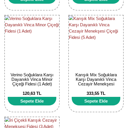
Girebolu Fidanı
Goji Berry Fidanı
Hünnap Fidanı
İncir Fidanı
Kapari Gebre Otu Fidanı
Kayısı Fidanı
Keçiboynuzu Fidanı
Verino Soğuklara Karşı
Karışık Mix Soğuklara
Dayanıklı Vinca Minor
Karşı Dayanıklı Vinca
Çiçeği Fidesi (1 Adet)
Cezayir Menekşesi
Kestane Fidanı
Çiçeği Fidesi (5 Adet)
120,63 TL
333,55 TL
Kiraz Fidanı
Sepete Ekle
Sepete Ekle
Kivi Fidanı
Kızılcık Fidanı