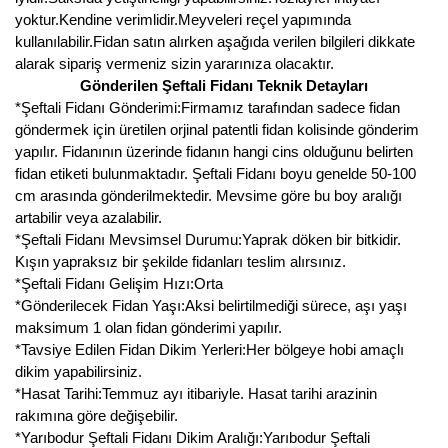
yoktur.Kendine verimlidir.Meyveleri reçel yapımında
kullanılabilir.Fidan satın alırken aşağıda verilen bilgileri dikkate
alarak sipariş vermeniz sizin yararınıza olacaktır.
Gönderilen Şeftali Fidanı Teknik Detayları
*Şeftali Fidanı Gönderimi:Firmamız tarafından sadece fidan
göndermek için üretilen orjinal patentli fidan kolisinde gönderim
yapılır. Fidanının üzerinde fidanın hangi cins olduğunu belirten
fidan etiketi bulunmaktadır. Şeftali Fidanı boyu genelde 50-100
cm arasında gönderilmektedir. Mevsime göre bu boy aralığı
artabilir veya azalabilir.
*Şeftali Fidanı Mevsimsel Durumu:Yaprak döken bir bitkidir.
Kışın yapraksız bir şekilde fidanları teslim alırsınız.
*Şeftali Fidanı Gelişim Hızı:Orta
*Gönderilecek Fidan Yaşı:Aksi belirtilmediği sürece, aşı yaşı
maksimum 1 olan fidan gönderimi yapılır.
*Tavsiye Edilen Fidan Dikim Yerleri:Her bölgeye hobi amaçlı
dikim yapabilirsiniz.
*Hasat Tarihi:Temmuz ayı itibariyle. Hasat tarihi arazinin
rakımına göre değişebilir.
*Yarıbodur Şeftali Fidanı Dikim Aralığı:Yarıbodur Şeftali