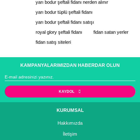
yarı bodur şeftali fidanı nerden alınır
Bu ürüne benzer farklı alternatifler olmalı.
yarı bodur tüplü şeftali fidanı
yarı bodur şeftali fidanı satışı
royal glory şeftali fidanı
fidan satan yerler
fidan satış siteleri
Gönder
KAMPANYALARIMIZDAN HABERDAR OLUN
KAYDOL
KURUMSAL
Hakkımızda
İletişim