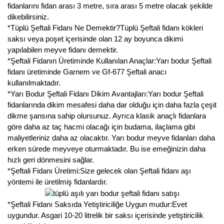
fidanlarını fidan arası 3 metre, sıra arası 5 metre olacak şekilde
dikebilirsiniz.
*Tüplü Şeftali Fidanı Ne Demektir?Tüplü Şeftali fidanı kökleri
saksı veya poşet içerisinde olan 12 ay boyunca dikimi
yapılabilen meyve fidanı demektir.
*Şeftali Fidanın Üretiminde Kullanılan Anaçlar:Yarı bodur Şeftali
fidanı üretiminde Garnem ve Gf-677 Şeftali anacı
kullanılmaktadır.
*Yarı Bodur Şeftali Fidanı Dikim Avantajları:Yarı bodur Şeftali
fidanlarında dikim mesafesi daha dar olduğu için daha fazla çeşit
dikme şansına sahip olursunuz. Ayrıca klasik anaçlı fidanlara
göre daha az taç hacmi olacağı için budama, ilaçlama gibi
maliyetleriniz daha az olacaktır. Yarı bodur meyve fidanları daha
erken sürede meyveye oturmaktadır. Bu ise emeğinizin daha
hızlı geri dönmesini sağlar.
*Şeftali Fidanı Üretimi:Size gelecek olan Şeftali fidanı aşı
yöntemi ile üretilmiş fidanlardır.
*Şeftali Fidanı Saksıda Yetiştiriciliğe Uygun mudur:Evet
uygundur. Asgari 10-20 litrelik bir saksı içerisinde yetiştiricilik