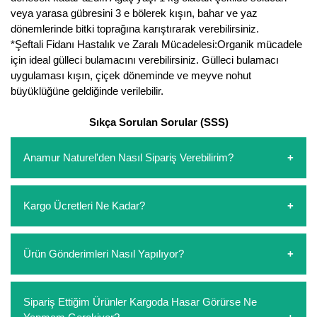
veya yarasa gübresini 3 e bölerek kışın, bahar ve yaz
dönemlerinde bitki toprağına karıştırarak verebilirsiniz.
*Şeftali Fidanı Hastalık ve Zaralı Mücadelesi:Organik mücadele
için ideal gülleci bulamacını verebilirsiniz. Gülleci bulamacı
uygulaması kışın, çiçek döneminde ve meyve nohut
büyüklüğüne geldiğinde verilebilir.
Sıkça Sorulan Sorular (SSS)
Anamur Naturel'den Nasıl Sipariş Verebilirim?
https://www.anamurnaturel.com 'dan kendiniz sepetinizi
Kargo Ücretleri Ne Kadar?
oluşturarak,
iletişim
numaralarımızdan bizi arayarak veya
whatsapp hattımızdan bizlere isteklerinizi yazarak sipariş
verebilirsiniz. Sitemizden vereceğiniz siparişlerin
https://www.anamurnaturel.com 'da siz kargoyu dert
Ürün Gönderimleri Nasıl Yapılıyor?
ödemelerini sipariş verdikten sonra havale/eft veya sipariş
etmeyin diye 1500 lira ve üzerindeki siparişlerinizde
aşamasında kredi kartı ile yapabilirsiniz. Kapıda ödeme
kargoyu biz karşılıyoruz. 1500 Lira altında kalan
yoktur.
siparişlerinizde sepetinizdeki ürünleri hacimlerine göre bir
Sipariş verdiğiniz ürünler, özel tasarlanmış ambalajlar ile
Sipariş Ettiğim Ürünler Kargoda Hasar Görürse Ne
kargo ücreti ödeme aşamasında sepetinize eklenecektir.
paketlenip gönderim yapılmaktadır.