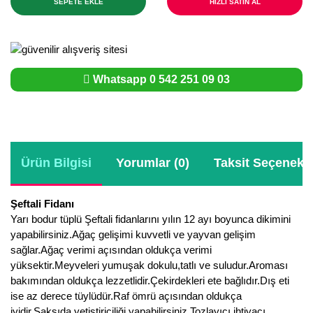
SEPETE EKLE
HIZLI SATIN AL
Whatsapp 0 542 251 09 03
Ürün Bilgisi
Yorumlar (0)
Taksit Seçenekle
Şeftali Fidanı
Yarı bodur tüplü Şeftali fidanlarını yılın 12 ayı boyunca dikimini
yapabilirsiniz.Ağaç gelişimi kuvvetli ve yayvan gelişim
sağlar.Ağaç verimi açısından oldukça verimi
yüksektir.Meyveleri yumuşak dokulu,tatlı ve suludur.Aroması
bakımından oldukça lezzetlidir.Çekirdekleri ete bağlıdır.Dış eti
ise az derece tüylüdür.Raf ömrü açısından oldukça
iyidir.Saksıda yetiştiriciliği yapabilirsiniz.Tozlayıcı ihtiyacı