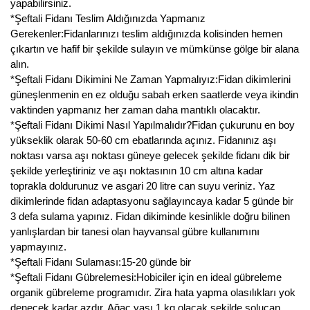
yapabilirsiniz.
*Şeftali Fidanı Teslim Aldığınızda Yapmanız
Gerekenler:Fidanlarınızı teslim aldığınızda kolisinden hemen
çıkartın ve hafif bir şekilde sulayın ve mümkünse gölge bir alana
alın.
*Şeftali Fidanı Dikimini Ne Zaman Yapmalıyız:Fidan dikimlerini
güneşlenmenin en ez olduğu sabah erken saatlerde veya ikindin
vaktinden yapmanız her zaman daha mantıklı olacaktır.
*Şeftali Fidanı Dikimi Nasıl Yapılmalıdır?Fidan çukurunu en boy
yükseklik olarak 50-60 cm ebatlarında açınız. Fidanınız aşı
noktası varsa aşı noktası güneye gelecek şekilde fidanı dik bir
şekilde yerleştiriniz ve aşı noktasının 10 cm altına kadar
toprakla doldurunuz ve asgari 20 litre can suyu veriniz. Yaz
dikimlerinde fidan adaptasyonu sağlayıncaya kadar 5 günde bir
3 defa sulama yapınız. Fidan dikiminde kesinlikle doğru bilinen
yanlışlardan bir tanesi olan hayvansal gübre kullanımını
yapmayınız.
*Şeftali Fidanı Sulaması:15-20 günde bir
*Şeftali Fidanı Gübrelemesi:Hobiciler için en ideal gübreleme
organik gübreleme programıdır. Zira hata yapma olasılıkları yok
denecek kadar azdır. Ağaç yaşı 1 kg olacak şekilde solucan