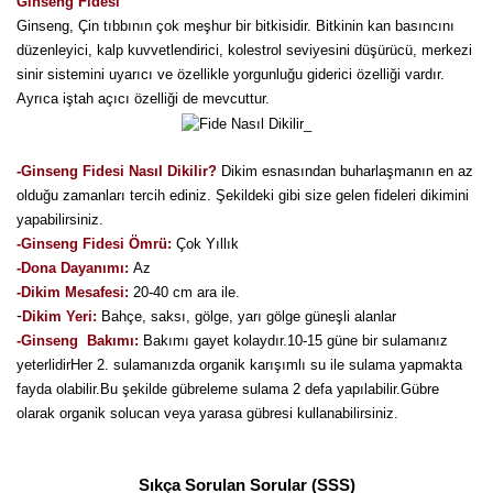
Girebolu Fidanı
Ginseng Fidesi
Ginseng, Çin tıbbının çok meşhur bir bitkisidir. Bitkinin kan basıncını
Goji Berry Fidanı
düzenleyici, kalp kuvvetlendirici, kolestrol seviyesini düşürücü, merkezi
sinir sistemini uyarıcı ve özellikle yorgunluğu giderici özelliği vardır.
Hünnap Fidanı
Ayrıca iştah açıcı özelliği de mevcuttur.
İncir Fidanı
-Ginseng Fidesi Nasıl Dikilir
?
Dikim esnasından buharlaşmanın en az
Kapari Gebre Otu Fidanı
olduğu zamanları tercih ediniz. Şekildeki gibi size gelen fideleri dikimini
yapabilirsiniz.
Kayısı Fidanı
-Ginseng Fidesi Ömrü:
Çok Yıllık
-Dona Dayanımı:
Az
Keçiboynuzu Fidanı
-Dikim Mesafesi:
20-40 cm ara ile.
-
Dikim Yeri:
Bahçe, saksı, gölge, yarı gölge güneşli alanlar
Kestane Fidanı
-Ginseng Bakımı:
Bakımı gayet kolaydır.10-15 güne bir sulamanız
yeterlidirHer 2. sulamanızda organik karışımlı su ile sulama yapmakta
Kiraz Fidanı
fayda olabilir.Bu şekilde gübreleme sulama 2 defa yapılabilir.Gübre
olarak organik solucan veya yarasa gübresi kullanabilirsiniz.
Kivi Fidanı
Kızılcık Fidanı
Sıkça Sorulan Sorular (SSS)