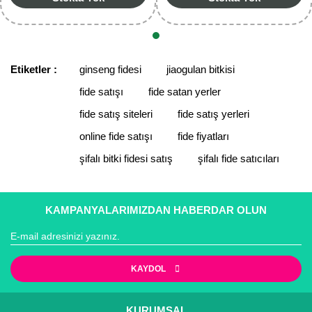
Yaban Mersini Fidanı
Zeytin Fidanı
Etiketler :
ginseng fidesi
jiaogulan bitkisi
fide satışı
fide satan yerler
fide satış siteleri
fide satış yerleri
online fide satışı
fide fiyatları
şifalı bitki fidesi satış
şifalı fide satıcıları
KAMPANYALARIMIZDAN HABERDAR OLUN
KAYDOL
KURUMSAL