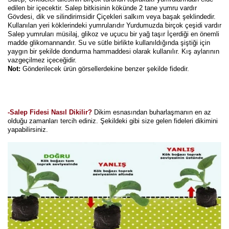
Girebolu Fidanı
edilen bir içecektir. Salep bitkisinin kökünde 2 tane yumru vardır
Gövdesi, dik ve silindirimsidir Çiçekleri salkım veya başak şeklindedir.
Goji Berry Fidanı
Kullanılan yeri köklerindeki yumrularıdır Yurdumuzda birçok çeşidi vardır
Salep yumruları müsilaj, glikoz ve uçucu bir yağ taşır İçerdiği en önemli
madde glikomannandır. Su ve sütle birlikte kullanıldığında şiştiği için
Hünnap Fidanı
yaygın bir şekilde dondurma hammaddesi olarak kullanılır. Kış aylarının
vazgeçilmez içeceğidir.
İncir Fidanı
Not:
Gönderilecek ürün görsellerdekine benzer şekilde fidedir.
Kapari Gebre Otu Fidanı
Kayısı Fidanı
-Salep Fidesi Nasıl Dikilir?
Dikim esnasından buharlaşmanın en az
olduğu zamanları tercih ediniz. Şekildeki gibi size gelen fideleri dikimini
yapabilirsiniz.
Keçiboynuzu Fidanı
Kestane Fidanı
Kiraz Fidanı
Kivi Fidanı
Kızılcık Fidanı