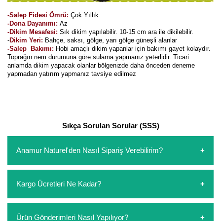
Kocayemiş Fidanı
-Salep Fidesi Ömrü:
Çok Yıllık
-Dona Dayanımı:
Az
-Dikim Mesafesi:
Sık dikim yapılabilir. 10-15 cm ara ile dikilebilir.
Kuşburnu Fidanı
-
Dikim Yeri:
Bahçe, saksı, gölge, yarı gölge güneşli alanlar
-Salep Bakımı:
Hobi amaçlı dikim yapanlar için bakımı gayet kolaydır.
Liçi Fidanı
Toprağın nem durumuna göre sulama yapmanız yeterlidir. Ticari
anlamda dikim yapacak olanlar bölgenizde daha önceden deneme
yapmadan yatırım yapmanız tavsiye edilmez
Longan Fidanı
Malta Eriği Fidanı
Mango Fidanı
Sıkça Sorulan Sorular (SSS)
Melez Meyveler
Anamur Naturel'den Nasıl Sipariş Verebilirim?
Murt Fidanı
https://www.anamurnaturel.com 'dan kendiniz sepetinizi
Muşmula Fidanı
Kargo Ücretleri Ne Kadar?
oluşturarak,
iletişim
numaralarımızdan bizi arayarak veya
whatsapp hattımızdan bizlere isteklerinizi yazarak sipariş
Muz Fidanı
verebilirsiniz. Sitemizden vereceğiniz siparişlerin
https://www.anamurnaturel.com 'da siz kargoyu dert
Ürün Gönderimleri Nasıl Yapılıyor?
ödemelerini sipariş verdikten sonra havale/eft veya sipariş
etmeyin diye 1500 lira ve üzerindeki siparişlerinizde