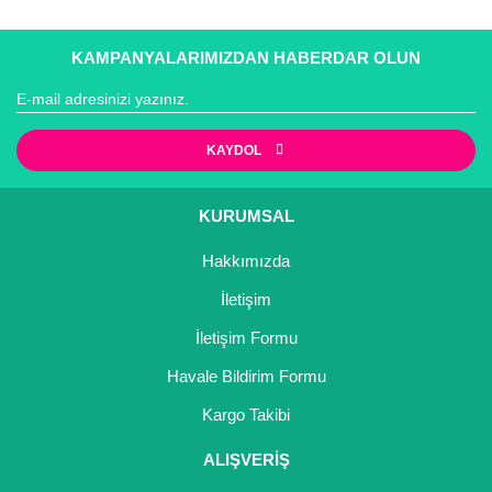
Girebolu Fidanı
Goji Berry Fidanı
KAMPANYALARIMIZDAN HABERDAR OLUN
Hünnap Fidanı
İncir Fidanı
KAYDOL
Kapari Gebre Otu Fidanı
KURUMSAL
Kayısı Fidanı
Hakkımızda
Keçiboynuzu Fidanı
İletişim
Kestane Fidanı
İletişim Formu
Havale Bildirim Formu
Kiraz Fidanı
Kargo Takibi
Kivi Fidanı
ALIŞVERİŞ
Kızılcık Fidanı