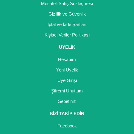
Mesafeli Satış Sözleşmesi
Kocayemiş Fidanı
Gizlilik ve Güvenlik
Kuşburnu Fidanı
İptal ve İade Şartları
Liçi Fidanı
Kişisel Veriler Politikası
Longan Fidanı
ÜYELİK
Hesabım
Malta Eriği Fidanı
Yeni Üyelik
Mango Fidanı
Üye Girişi
Melez Meyveler
Şifremi Unuttum
Murt Fidanı
Sepetiniz
Muşmula Fidanı
BİZİ TAKİP EDİN
Muz Fidanı
Facebook