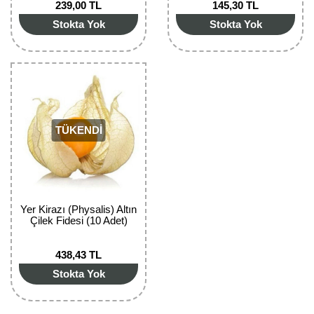
239,00 TL
145,30 TL
Bektaşi Üzümü Fidanı
Nostaljik Güller
Ters Lale Soğanı
Stokta Yok
Stokta Yok
Böğürtlen Fidanı
Peyzaj Gülleri
Yılbaşı Gülü Çiçeği
Ceviz Fidanı
Sarmaşık(Çardak) Gül Fidanları
Zambak Soğanı
Dut Fidanı
TÜKENDİ
Elma Fidanı
Erik Fidanı
Feijoa Fidanı
Yer Kirazı (Physalis) Altın
Çilek Fidesi (10 Adet)
Fidan Anaçları ve Aşı Kalemleri
438,43 TL
Fındık Fidanı
Stokta Yok
Frenk Üzümü Fidanı