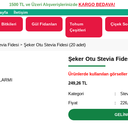
1500 TL ve Üzeri Alışverişlerinizde
KARGO BEDAVA!
ayfa
İletişim
 Bitkileri
Gül Fidanları
Tohum
Çiçek So
Çeşitleri
evia Fidesi
Şeker Otu Stevia Fidesi (20 adet)
Şeker Otu Stevia Fides
Ürünlerde kullanılan görseller 
ALARMI
249,26 TL
Kategori
Stev
Fiyat
226
GELİN