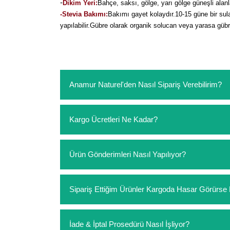
-
Dikim Yeri:
Bahçe, saksı, gölge, yarı gölge güneşli alanl
-Stevia Bakımı:
Bakımı gayet kolaydır.10-15 güne bir sul
yapılabilir.Gübre olarak organik solucan veya yarasa gübre
Anamur Naturel'den Nasıl Sipariş Verebilirim?
https://www.anamurnaturel.com 'dan kendiniz sep
Kargo Ücretleri Ne Kadar?
sipariş verebilirsiniz. Sitemizden vereceğiniz sip
ödeme yoktur.
https://www.anamurnaturel.com 'da siz kargoyu de
Ürün Gönderimleri Nasıl Yapılıyor?
siparişlerinizde sepetinizdeki ürünleri hacimler
Sipariş verdiğiniz ürünler, özel tasarlanmış amba
Sipariş Ettiğim Ürünler Kargoda Hasar Görür
Koşulsuz müşteri memnuniyeti politikalarımız 
İade & İptal Prosedürü Nasıl İşliyor?
hasar görmüş ise hemen bizimle iletişime geçerek