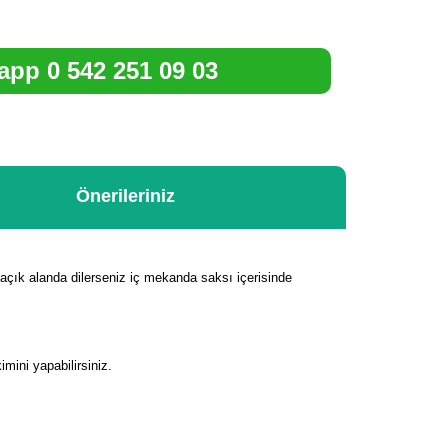
pp 0 542 251 09 03
Önerileriniz
z açık alanda dilerseniz iç mekanda saksı içerisinde
mini yapabilirsiniz.