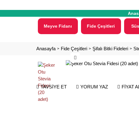
Anas
Meyve Fidanı
Fide Çeşitleri
Süs
Anasayfa
Fide Çeşitleri
Şifalı Bitki Fideleri
St
TAVSİYE ET
YORUM YAZ
FİYAT 