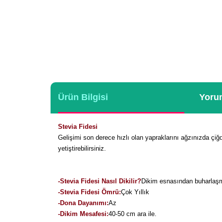
Ürün Bilgisi
Yorum
Stevia Fidesi
Gelişimi son derece hızlı olan yapraklarını ağzınızda çiğd
yetiştirebilirsiniz.
-Stevia Fidesi Nasıl Dikilir
?
Dikim esnasından buharlaşman
-Stevia Fidesi Ömrü:
Çok Yıllık
-Dona Dayanımı:
Az
-Dikim Mesafesi:
40-50 cm ara ile.