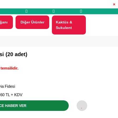
×
ğanı
Diğer Ürünler
Kaktüs &
Sukulent
i (20 adet)
temsilidir.
ia Fidesi
,60 TL + KDV
CE HABER VER