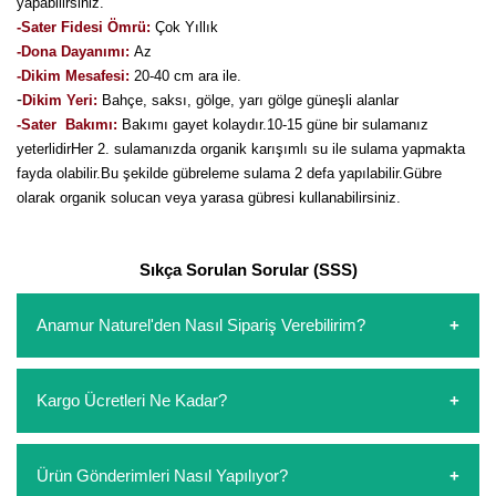
yapabilirsiniz.
-Sater Fidesi Ömrü:
Çok Yıllık
-Dona Dayanımı:
Az
-Dikim Mesafesi:
20-40 cm ara ile.
-
Dikim Yeri:
Bahçe, saksı, gölge, yarı gölge güneşli alanlar
-Sater Bakımı:
Bakımı gayet kolaydır.10-15 güne bir sulamanız
yeterlidirHer 2. sulamanızda organik karışımlı su ile sulama yapmakta
fayda olabilir.Bu şekilde gübreleme sulama 2 defa yapılabilir.Gübre
olarak organik solucan veya yarasa gübresi kullanabilirsiniz.
Sıkça Sorulan Sorular (SSS)
Anamur Naturel'den Nasıl Sipariş Verebilirim?
https://www.anamurnaturel.com 'dan kendiniz sepetinizi
Kargo Ücretleri Ne Kadar?
oluşturarak,
iletişim
numaralarımızdan bizi arayarak veya
whatsapp hattımızdan bizlere isteklerinizi yazarak sipariş
verebilirsiniz. Sitemizden vereceğiniz siparişlerin
https://www.anamurnaturel.com 'da siz kargoyu dert
Ürün Gönderimleri Nasıl Yapılıyor?
ödemelerini sipariş verdikten sonra havale/eft veya sipariş
etmeyin diye 1500 lira ve üzerindeki siparişlerinizde