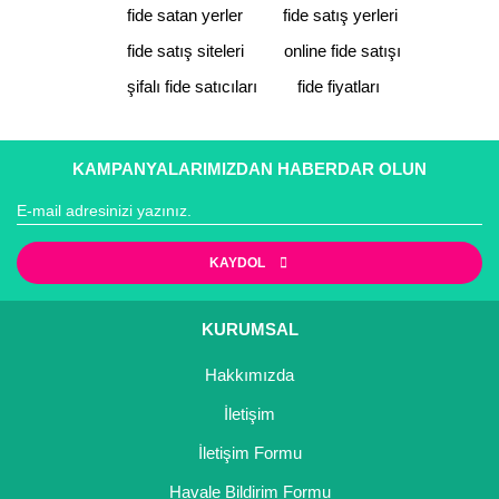
Ürün açıklamasında eksik bilgiler bulunuyor.
fide satan yerler
fide satış yerleri
Ürün bilgilerinde hatalar bulunuyor.
fide satış siteleri
online fide satışı
Ürün fiyatı diğer sitelerden daha pahalı.
şifalı fide satıcıları
fide fiyatları
Bu ürüne benzer farklı alternatifler olmalı.
KAMPANYALARIMIZDAN HABERDAR OLUN
Gönder
KAYDOL
KURUMSAL
Hakkımızda
İletişim
İletişim Formu
Havale Bildirim Formu