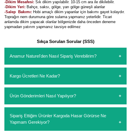
-Dikim Mesafesi:
Sık dikim yapılabilir. 10-15 cm ara ile dikilebilir.
-
Dikim Yeri:
Bahçe, saksı, gölge, yarı gölge güneşli alanlar
Kocayemiş Fidanı
-Salep Bakımı:
Hobi amaçlı dikim yapanlar için bakımı gayet kolaydır.
Toprağın nem durumuna göre sulama yapmanız yeterlidir. Ticari
Kuşburnu Fidanı
anlamda dikim yapacak olanlar bölgenizde daha önceden deneme
yapmadan yatırım yapmanız tavsiye edilmez
Liçi Fidanı
Sıkça Sorulan Sorular (SSS)
Longan Fidanı
Anamur Naturel'den Nasıl Sipariş Verebilirim?
Malta Eriği Fidanı
https://www.anamurnaturel.com 'dan kendiniz sepetinizi
Mango Fidanı
Kargo Ücretleri Ne Kadar?
oluşturarak,
iletişim
numaralarımızdan bizi arayarak veya
Melez Meyveler
whatsapp hattımızdan bizlere isteklerinizi yazarak sipariş
verebilirsiniz. Sitemizden vereceğiniz siparişlerin
https://www.anamurnaturel.com 'da siz kargoyu dert
Ürün Gönderimleri Nasıl Yapılıyor?
Murt Fidanı
ödemelerini sipariş verdikten sonra havale/eft veya sipariş
etmeyin diye 1500 lira ve üzerindeki siparişlerinizde
aşamasında kredi kartı ile yapabilirsiniz. Kapıda ödeme
kargoyu biz karşılıyoruz. 1500 Lira altında kalan
Muşmula Fidanı
yoktur.
siparişlerinizde sepetinizdeki ürünleri hacimlerine göre bir
Sipariş verdiğiniz ürünler, özel tasarlanmış ambalajlar ile
Sipariş Ettiğim Ürünler Kargoda Hasar Görürse Ne
kargo ücreti ödeme aşamasında sepetinize eklenecektir.
paketlenip gönderim yapılmaktadır.
Muz Fidanı
Yapmam Gerekiyor?