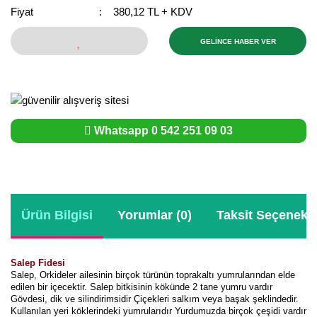
Fiyat
380,12 TL + KDV
Bektaşi Üzümü Fidanı
Nostaljik Güller
Ters Lale Soğanı
GELİNCE HABER VER
Böğürtlen Fidanı
Peyzaj Gülleri
Yılbaşı Gülü Çiçeği
Ceviz Fidanı
Sarmaşık(Çardak) Gül Fidanları
Zambak Soğanı
Dut Fidanı
Whatsapp 0 542 251 09 03
Elma Fidanı
Erik Fidanı
Feijoa Fidanı
Ürün Bilgisi
Yorumlar (0)
Taksit Seçenekle
Fidan Anaçları ve Aşı Kalemleri
Fındık Fidanı
Salep Fidesi
Salep, Orkideler ailesinin birçok türünün toprakaltı yumrularından elde
edilen bir içecektir. Salep bitkisinin kökünde 2 tane yumru vardır
Frenk Üzümü Fidanı
Gövdesi, dik ve silindirimsidir Çiçekleri salkım veya başak şeklindedir.
Kullanılan yeri köklerindeki yumrularıdır Yurdumuzda birçok çeşidi vardır