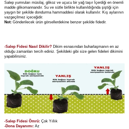
Girebolu Fidanı
Salep yumruları müsilaj, glikoz ve uçucu bir yağ taşır İçerdiği en önemli
madde glikomannandır. Su ve sütle birlikte kullanıldığında şiştiği için
yaygın bir şekilde dondurma hammaddesi olarak kullanılır. Kış aylarının
Goji Berry Fidanı
vazgeçilmez içeceğidir.
Not:
Gönderilecek ürün görsellerdekine benzer şekilde fidedir.
Hünnap Fidanı
İncir Fidanı
-Salep Fidesi Nasıl Dikilir?
Dikim esnasından buharlaşmanın en az
Kapari Gebre Otu Fidanı
olduğu zamanları tercih ediniz. Şekildeki gibi size gelen fideleri dikimini
yapabilirsiniz.
Kayısı Fidanı
Keçiboynuzu Fidanı
Kestane Fidanı
Kiraz Fidanı
Kivi Fidanı
-Salep Fidesi Ömrü:
Çok Yıllık
Kızılcık Fidanı
-Dona Dayanımı:
Az