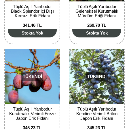
Nadir Çeşit Meyveler
Tüplü Aşılı Yarıbodur
Tüplü Aşılı Yarıbodur
Black Splendor İçi Dışı
Geleneksel Kurutmalık
Nar Fidanı
Kırmızı Erik Fidanı
Mürdüm Eriği Fidanı
341,46 TL
269,70 TL
Narenciye Fidanları
Stokta Yok
Stokta Yok
Nektarin Fidanı
Papaya Fidanı
Pepino Fidanı
TÜKENDİ
TÜKENDİ
Pitaya Fidanı
Şeftali Fidanı
Trabzon Hurması Fidanı
Tüplü Aşılı Yarıbodur
Tüplü Aşılı Yarıbodur
Kurutmalık Verimli Freze
Kendine Verimli Briton
Üzüm Fidanı
Japon Erik Fidanı
Japon Erik Fidanı
Vişne Fidanı
345,23 TL
345,23 TL