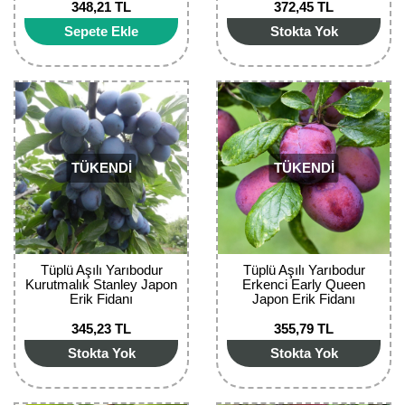
348,21 TL
372,45 TL
Bektaşi Üzümü Fidanı
Nostaljik Güller
Ters Lale Soğanı
Sepete Ekle
Stokta Yok
Böğürtlen Fidanı
Peyzaj Gülleri
Yılbaşı Gülü Çiçeği
Ceviz Fidanı
Sarmaşık(Çardak) Gül Fidanları
Zambak Soğanı
Dut Fidanı
TÜKENDİ
TÜKENDİ
Elma Fidanı
Erik Fidanı
Feijoa Fidanı
Tüplü Aşılı Yarıbodur
Tüplü Aşılı Yarıbodur
Kurutmalık Stanley Japon
Erkenci Early Queen
Fidan Anaçları ve Aşı Kalemleri
Erik Fidanı
Japon Erik Fidanı
345,23 TL
355,79 TL
Fındık Fidanı
Stokta Yok
Stokta Yok
Frenk Üzümü Fidanı