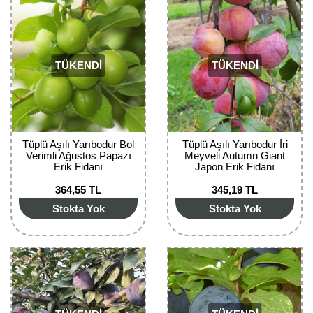
Girebolu Fidanı
Goji Berry Fidanı
Hünnap Fidanı
TÜKENDİ
TÜKENDİ
İncir Fidanı
Kapari Gebre Otu Fidanı
Tüplü Aşılı Yarıbodur Bol
Tüplü Aşılı Yarıbodur İri
Kayısı Fidanı
Verimli Ağustos Papazı
Meyveli Autumn Giant
Erik Fidanı
Japon Erik Fidanı
Keçiboynuzu Fidanı
364,55 TL
345,19 TL
Stokta Yok
Stokta Yok
Kestane Fidanı
Kiraz Fidanı
Kivi Fidanı
Kızılcık Fidanı