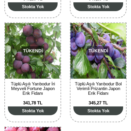
Stokta Yok
Stokta Yok
Yaban Mersini Fidanı
Zeytin Fidanı
TÜKENDİ
TÜKENDİ
Tüplü Aşılı Yarıbodur İri
Tüplü Aşılı Yarıbodur Bol
Meyveli Fortune Japon
Verimli Prizantin Japon
Erik Fidanı
Erik Fidanı
341,78 TL
345,27 TL
Stokta Yok
Stokta Yok