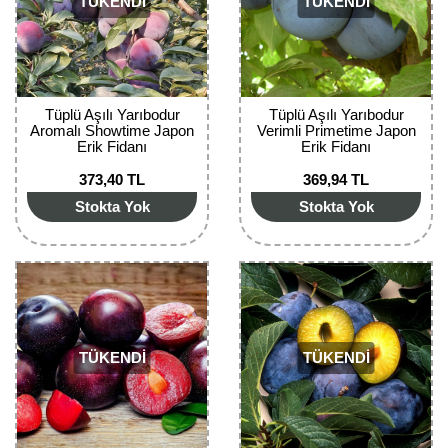
TÜKENDİ
TÜKENDİ
Kocayemiş Fidanı
Kuşburnu Fidanı
Liçi Fidanı
Tüplü Aşılı Yarıbodur
Tüplü Aşılı Yarıbodur
Aromalı Showtime Japon
Verimli Primetime Japon
Erik Fidanı
Erik Fidanı
Longan Fidanı
373,40 TL
369,94 TL
Malta Eriği Fidanı
Stokta Yok
Stokta Yok
Mango Fidanı
Melez Meyveler
Murt Fidanı
TÜKENDİ
TÜKENDİ
Muşmula Fidanı
Muz Fidanı