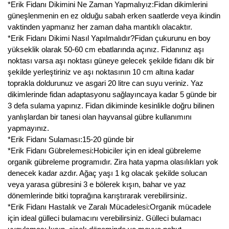
*Erik Fidanı Dikimini Ne Zaman Yapmalıyız:Fidan dikimlerini
güneşlenmenin en ez olduğu sabah erken saatlerde veya ikindin
vaktinden yapmanız her zaman daha mantıklı olacaktır.
*Erik Fidanı Dikimi Nasıl Yapılmalıdır?Fidan çukurunu en boy
yükseklik olarak 50-60 cm ebatlarında açınız. Fidanınız aşı
noktası varsa aşı noktası güneye gelecek şekilde fidanı dik bir
şekilde yerleştiriniz ve aşı noktasının 10 cm altına kadar
toprakla doldurunuz ve asgari 20 litre can suyu veriniz. Yaz
dikimlerinde fidan adaptasyonu sağlayıncaya kadar 5 günde bir
3 defa sulama yapınız. Fidan dikiminde kesinlikle doğru bilinen
yanlışlardan bir tanesi olan hayvansal gübre kullanımını
yapmayınız.
*Erik Fidanı Sulaması:15-20 günde bir
*Erik Fidanı Gübrelemesi:Hobiciler için en ideal gübreleme
organik gübreleme programıdır. Zira hata yapma olasılıkları yok
denecek kadar azdır. Ağaç yaşı 1 kg olacak şekilde solucan
veya yarasa gübresini 3 e bölerek kışın, bahar ve yaz
dönemlerinde bitki toprağına karıştırarak verebilirsiniz.
*Erik Fidanı Hastalık ve Zaralı Mücadelesi:Organik mücadele
için ideal gülleci bulamacını verebilirsiniz. Gülleci bulamacı