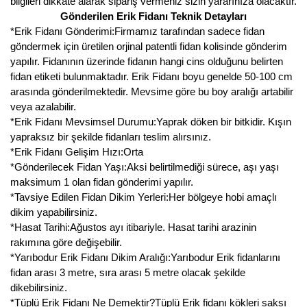
bilgileri dikkate alarak sipariş vermeniz sizin yararınıza olacaktır.
Gönderilen Erik Fidanı Teknik Detayları
*Erik Fidanı Gönderimi:Firmamız tarafından sadece fidan
göndermek için üretilen orjinal patentli fidan kolisinde gönderim
yapılır. Fidanının üzerinde fidanın hangi cins olduğunu belirten
fidan etiketi bulunmaktadır. Erik Fidanı boyu genelde 50-100 cm
arasında gönderilmektedir. Mevsime göre bu boy aralığı artabilir
veya azalabilir.
*Erik Fidanı Mevsimsel Durumu:Yaprak döken bir bitkidir. Kışın
yapraksız bir şekilde fidanları teslim alırsınız.
*Erik Fidanı Gelişim Hızı:Orta
*Gönderilecek Fidan Yaşı:Aksi belirtilmediği sürece, aşı yaşı
maksimum 1 olan fidan gönderimi yapılır.
*Tavsiye Edilen Fidan Dikim Yerleri:Her bölgeye hobi amaçlı
dikim yapabilirsiniz.
*Hasat Tarihi:Ağustos ayı itibariyle. Hasat tarihi arazinin
rakımına göre değişebilir.
*Yarıbodur Erik Fidanı Dikim Aralığı:Yarıbodur Erik fidanlarını
fidan arası 3 metre, sıra arası 5 metre olacak şekilde
dikebilirsiniz.
*Tüplü Erik Fidanı Ne Demektir?Tüplü Erik fidanı kökleri saksı