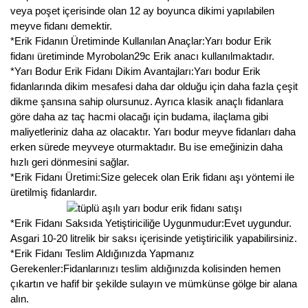
veya poşet içerisinde olan 12 ay boyunca dikimi yapılabilen
meyve fidanı demektir.
*Erik Fidanın Üretiminde Kullanılan Anaçlar:Yarı bodur Erik
fidanı üretiminde Myrobolan29c Erik anacı kullanılmaktadır.
*Yarı Bodur Erik Fidanı Dikim Avantajları:Yarı bodur Erik
fidanlarında dikim mesafesi daha dar olduğu için daha fazla çeşit
dikme şansına sahip olursunuz. Ayrıca klasik anaçlı fidanlara
göre daha az taç hacmi olacağı için budama, ilaçlama gibi
maliyetleriniz daha az olacaktır. Yarı bodur meyve fidanları daha
erken sürede meyveye oturmaktadır. Bu ise emeğinizin daha
hızlı geri dönmesini sağlar.
*Erik Fidanı Üretimi:Size gelecek olan Erik fidanı aşı yöntemi ile
üretilmiş fidanlardır.
*Erik Fidanı Saksıda Yetiştiriciliğe Uygunmudur:Evet uygundur.
Asgari 10-20 litrelik bir saksı içerisinde yetiştiricilik yapabilirsiniz.
*Erik Fidanı Teslim Aldığınızda Yapmanız
Gerekenler:Fidanlarınızı teslim aldığınızda kolisinden hemen
çıkartın ve hafif bir şekilde sulayın ve mümkünse gölge bir alana
alın.