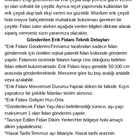
iyi olan sofralık bir çeşittir. Ayrıca reçel yapımında kullanılan bir
Kocayemiş Fidanı
erik çeşidi olup tadı ekşi verimi ise güzeldir. Mürdüm erik çeşidi
hobi meyve bahçelerinde muhakkak bulunması gereken bir
Kuşburnu Fidanı
çeşittir. Fidan satın alırken aşağıda verilen bilgileri dikkate alarak
sipariş vermeniz sizin yararınıza olacaktır.
Liçi Fidanı
Gönderilen Erik Fidanı Teknik Detayları
*Erik Fidanı Gönderimi:Firmamız tarafından sadece fidan
Longan Fidanı
göndermek için üretilen orjinal patentli fidan kolisinde gönderim
yapılır. Fidanının üzerinde fidanın hangi cins olduğunu belirten
Malta Eriği Fidanı
fidan etiketi bulunmaktadır. Erik Fidanı boyu genelde 50-100 cm
arasında gönderilmektedir. Mevsime göre bu boy aralığı artabilir
Mango Fidanı
veya azalabilir.
*Erik Fidanı Mevsimsel Durumu:Yaprak döken bir bitkidir. Kışın
Melez Meyveler
yapraksız bir şekilde fidanları teslim alırsınız.
Murt Fidanı
*Erik Fidanı Gelişim Hızı:Orta
*Gönderilecek Fidan Yaşı:Aksi belirtilmediği sürece, aşı yaşı
Muşmula Fidanı
maksimum 1 olan fidan gönderimi yapılır.
*Tavsiye Edilen Fidan Dikim Yerleri:Her bölgeye hobi amaçlı
Muz Fidanı
dikim yapabilirsiniz.
*Hasat Tarihi:Temmuz ayı itibariyle. Hasat tarihi arazinin