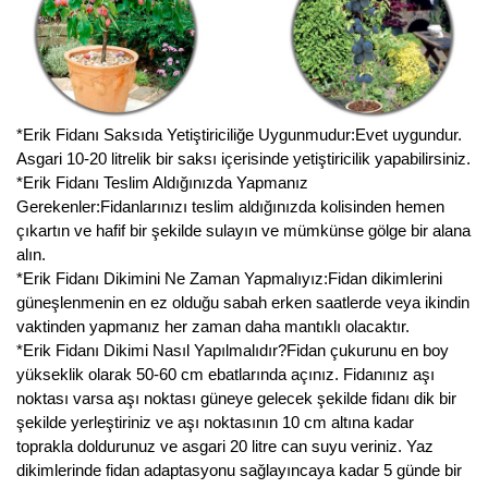
Yaban Mersini Fidanı
Zeytin Fidanı
*Erik Fidanı Saksıda Yetiştiriciliğe Uygunmudur:Evet uygundur.
Asgari 10-20 litrelik bir saksı içerisinde yetiştiricilik yapabilirsiniz.
*Erik Fidanı Teslim Aldığınızda Yapmanız
Gerekenler:Fidanlarınızı teslim aldığınızda kolisinden hemen
çıkartın ve hafif bir şekilde sulayın ve mümkünse gölge bir alana
alın.
*Erik Fidanı Dikimini Ne Zaman Yapmalıyız:Fidan dikimlerini
güneşlenmenin en ez olduğu sabah erken saatlerde veya ikindin
vaktinden yapmanız her zaman daha mantıklı olacaktır.
*Erik Fidanı Dikimi Nasıl Yapılmalıdır?Fidan çukurunu en boy
yükseklik olarak 50-60 cm ebatlarında açınız. Fidanınız aşı
noktası varsa aşı noktası güneye gelecek şekilde fidanı dik bir
şekilde yerleştiriniz ve aşı noktasının 10 cm altına kadar
toprakla doldurunuz ve asgari 20 litre can suyu veriniz. Yaz
dikimlerinde fidan adaptasyonu sağlayıncaya kadar 5 günde bir