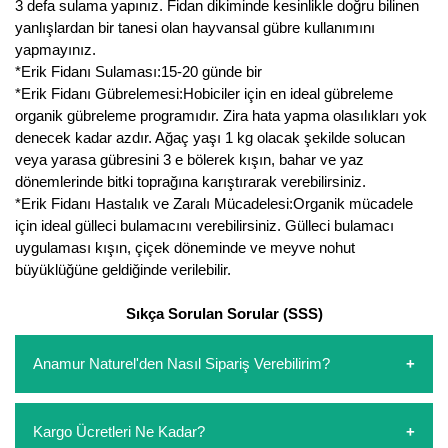
3 defa sulama yapınız. Fidan dikiminde kesinlikle doğru bilinen
yanlışlardan bir tanesi olan hayvansal gübre kullanımını
yapmayınız.
*Erik Fidanı Sulaması:15-20 günde bir
*Erik Fidanı Gübrelemesi:Hobiciler için en ideal gübreleme
organik gübreleme programıdır. Zira hata yapma olasılıkları yok
denecek kadar azdır. Ağaç yaşı 1 kg olacak şekilde solucan
veya yarasa gübresini 3 e bölerek kışın, bahar ve yaz
dönemlerinde bitki toprağına karıştırarak verebilirsiniz.
*Erik Fidanı Hastalık ve Zaralı Mücadelesi:Organik mücadele
için ideal gülleci bulamacını verebilirsiniz. Gülleci bulamacı
uygulaması kışın, çiçek döneminde ve meyve nohut
büyüklüğüne geldiğinde verilebilir.
Sıkça Sorulan Sorular (SSS)
Anamur Naturel'den Nasıl Sipariş Verebilirim?
https://www.anamurnaturel.com 'dan kendiniz sepetinizi
Kargo Ücretleri Ne Kadar?
oluşturarak,
iletişim
numaralarımızdan bizi arayarak veya