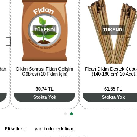
Yorum Yaz
Ürün resmi kalitesiz, bozuk veya görüntülenemiyor.
Ürün açıklamasında eksik bilgiler bulunuyor.
TÜKENDİ
TÜKENDİ
Ürün bilgilerinde hatalar bulunuyor.
Ürün fiyatı diğer sitelerden daha pahalı.
Bu ürüne benzer farklı alternatifler olmalı.
Dikim Sonrası Fidan Gelişim
Fidan Dikim Destek Çubuğu
Gübresi (10 Fidan İçin)
(140-180 cm) 10 Adet
30,74 TL
61,55 TL
Gönder
Stokta Yok
Stokta Yok
Etiketler :
yarı bodur erik fidanı