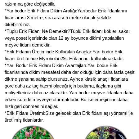
Nadir Çeşit Meyveler
rakımına göre değişebilir.
*Yarıbodur Erik Fidanı Dikim Aralığı:Yarıbodur Erik fidanlarını
Nar Fidanı
fidan arası 3 metre, sıra arası 5 metre olacak şekilde
dikebilirsiniz.
Narenciye Fidanları
*Tüplü Erik Fidanı Ne Demektir?Tüplü Erik fidanı kökleri saksı
veya poşet içerisinde olan 12 ay boyunca dikimi yapılabilen
Nektarin Fidanı
meyve fidanı demektir.
*Erik Fidanın Üretiminde Kullanılan Anaçlar:Yarı bodur Erik
Papaya Fidanı
fidanı üretiminde Myrobolan29c Erik anacı kullanılmaktadır.
*Yarı Bodur Erik Fidanı Dikim Avantajları:Yarı bodur Erik
Pepino Fidanı
fidanlarında dikim mesafesi daha dar olduğu için daha fazla çeşit
dikme şansına sahip olursunuz. Ayrıca klasik anaçlı fidanlara
Pitaya Fidanı
göre daha az taç hacmi olacağı için budama, ilaçlama gibi
maliyetleriniz daha az olacaktır. Yarı bodur meyve fidanları daha
Şeftali Fidanı
erken sürede meyveye oturmaktadır. Bu ise emeğinizin daha
hızlı geri dönmesini sağlar.
Trabzon Hurması Fidanı
*Erik Fidanı Üretimi:Size gelecek olan Erik fidanı aşı yöntemi ile
üretilmiş fidanlardır.
Üzüm Fidanı
Vişne Fidanı