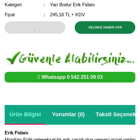
Girebolu Fidanı
Kategori
Yarı Bodur Erik Fidanı
Goji Berry Fidanı
Fiyat
245,18 TL + KDV
Hünnap Fidanı
GELİNCE HABER VER
İncir Fidanı
Kapari Gebre Otu Fidanı
Kayısı Fidanı
Whatsapp 0 542 251 09 03
Keçiboynuzu Fidanı
Kestane Fidanı
Kiraz Fidanı
Ürün Bilgisi
Yorumlar (0)
Taksit Seçenekle
Kivi Fidanı
Erik Fidanı
Kızılcık Fidanı
Mürdüm Eriği geleneksel bir erik çeşidi olup yemesi güzel verimi