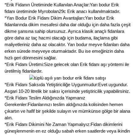
*Erik Fidanın Üretiminde Kullanılan Anaçlar:Yarı bodur Erik
fidanı üretiminde Myrobolan29c Erik anacı kullanılmaktadır.
*Yarı Bodur Erik Fidanı Dikim Avantajları:Yarı bodur Erik
fidanlarında dikim mesafesi daha dar olduğu için daha fazla çeşit
dikme şansına sahip olursunuz. Ayrıca klasik anaçlı fidanlara
göre daha az taç hacmi olacağı için budama, ilaçlama gibi
maliyetleriniz daha az olacaktır. Yarı bodur meyve fidanları daha
erken sürede meyveye oturmaktadır. Bu ise emeğinizin daha
hızlı geri dönmesini sağlar.
*Erik Fidanı Üretimi:Size gelecek olan Erik fidanı aşı yöntemi ile
üretilmiş fidanlardır.
*Erik Fidanı Saksıda Yetiştiriciliğe Uygunmudur:Evet uygundur.
Asgari 10-20 litrelik bir saksı içerisinde yetiştiricilik yapabilirsiniz.
*Erik Fidanı Teslim Aldığınızda Yapmanız
Gerekenler:Fidanlarınızı teslim aldığınızda kolisinden hemen
çıkartın ve hafif bir şekilde sulayın ve mümkünse gölge bir alana
alın.
*Erik Fidanı Dikimini Ne Zaman Yapmalıyız:Fidan dikimlerini
güneşlenmenin en ez olduğu sabah erken saatlerde veya ikindin