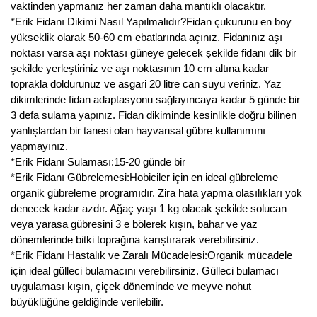
vaktinden yapmanız her zaman daha mantıklı olacaktır.
*Erik Fidanı Dikimi Nasıl Yapılmalıdır?Fidan çukurunu en boy
yükseklik olarak 50-60 cm ebatlarında açınız. Fidanınız aşı
noktası varsa aşı noktası güneye gelecek şekilde fidanı dik bir
şekilde yerleştiriniz ve aşı noktasının 10 cm altına kadar
toprakla doldurunuz ve asgari 20 litre can suyu veriniz. Yaz
dikimlerinde fidan adaptasyonu sağlayıncaya kadar 5 günde bir
3 defa sulama yapınız. Fidan dikiminde kesinlikle doğru bilinen
yanlışlardan bir tanesi olan hayvansal gübre kullanımını
yapmayınız.
*Erik Fidanı Sulaması:15-20 günde bir
*Erik Fidanı Gübrelemesi:Hobiciler için en ideal gübreleme
organik gübreleme programıdır. Zira hata yapma olasılıkları yok
denecek kadar azdır. Ağaç yaşı 1 kg olacak şekilde solucan
veya yarasa gübresini 3 e bölerek kışın, bahar ve yaz
dönemlerinde bitki toprağına karıştırarak verebilirsiniz.
*Erik Fidanı Hastalık ve Zaralı Mücadelesi:Organik mücadele
için ideal gülleci bulamacını verebilirsiniz. Gülleci bulamacı
uygulaması kışın, çiçek döneminde ve meyve nohut
büyüklüğüne geldiğinde verilebilir.