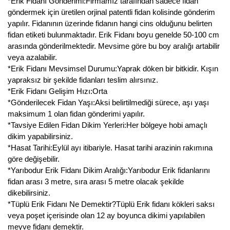
*Erik Fidanı Gönderimi:Firmamız tarafından sadece fidan
göndermek için üretilen orjinal patentli fidan kolisinde gönderim
yapılır. Fidanının üzerinde fidanın hangi cins olduğunu belirten
fidan etiketi bulunmaktadır. Erik Fidanı boyu genelde 50-100 cm
arasında gönderilmektedir. Mevsime göre bu boy aralığı artabilir
veya azalabilir.
*Erik Fidanı Mevsimsel Durumu:Yaprak döken bir bitkidir. Kışın
yapraksız bir şekilde fidanları teslim alırsınız.
*Erik Fidanı Gelişim Hızı:Orta
*Gönderilecek Fidan Yaşı:Aksi belirtilmediği sürece, aşı yaşı
maksimum 1 olan fidan gönderimi yapılır.
*Tavsiye Edilen Fidan Dikim Yerleri:Her bölgeye hobi amaçlı
dikim yapabilirsiniz.
*Hasat Tarihi:Eylül ayı itibariyle. Hasat tarihi arazinin rakımına
göre değişebilir.
*Yarıbodur Erik Fidanı Dikim Aralığı:Yarıbodur Erik fidanlarını
fidan arası 3 metre, sıra arası 5 metre olacak şekilde
dikebilirsiniz.
*Tüplü Erik Fidanı Ne Demektir?Tüplü Erik fidanı kökleri saksı
veya poşet içerisinde olan 12 ay boyunca dikimi yapılabilen
meyve fidanı demektir.