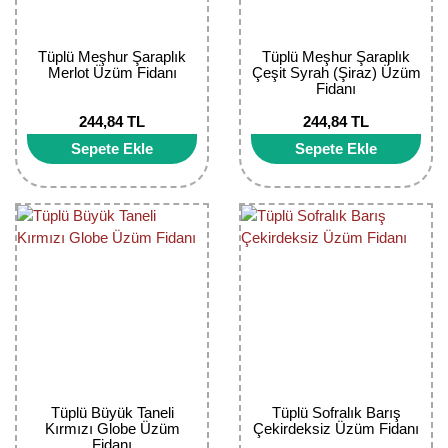
Kocayemiş Fidanı
Tüplü Meşhur Şaraplık
Tüplü Meşhur Şaraplık
Kuşburnu Fidanı
Merlot Üzüm Fidanı
Çeşit Syrah (Şiraz) Üzüm
Fidanı
Liçi Fidanı
244,84 TL
244,84 TL
Sepete Ekle
Sepete Ekle
Longan Fidanı
Malta Eriği Fidanı
Mango Fidanı
Melez Meyveler
Murt Fidanı
Muşmula Fidanı
Tüplü Büyük Taneli
Tüplü Sofralık Barış
Muz Fidanı
Kırmızı Globe Üzüm
Çekirdeksiz Üzüm Fidanı
Fidanı