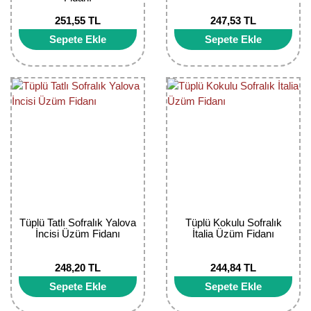
Nadir Çeşit Meyveler
251,55 TL
247,53 TL
Nar Fidanı
Sepete Ekle
Sepete Ekle
Narenciye Fidanları
Nektarin Fidanı
Papaya Fidanı
Pepino Fidanı
Pitaya Fidanı
Şeftali Fidanı
Tüplü Tatlı Sofralık Yalova
Tüplü Kokulu Sofralık
İncisi Üzüm Fidanı
İtalia Üzüm Fidanı
Trabzon Hurması Fidanı
248,20 TL
244,84 TL
Üzüm Fidanı
Sepete Ekle
Sepete Ekle
Vişne Fidanı