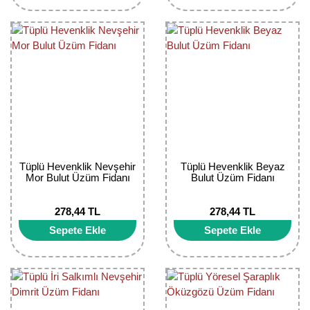
Bektaşi Üzümü Fidanı
Nostaljik Güller
Ters Lale Soğanı
Böğürtlen Fidanı
Peyzaj Gülleri
Yılbaşı Gülü Çiçeği
Ceviz Fidanı
Sarmaşık(Çardak) Gül Fidanları
Zambak Soğanı
Dut Fidanı
Elma Fidanı
Erik Fidanı
Tüplü Hevenklik Nevşehir
Tüplü Hevenklik Beyaz
Mor Bulut Üzüm Fidanı
Bulut Üzüm Fidanı
Feijoa Fidanı
278,44 TL
278,44 TL
Fidan Anaçları ve Aşı Kalemleri
Sepete Ekle
Sepete Ekle
Fındık Fidanı
Frenk Üzümü Fidanı