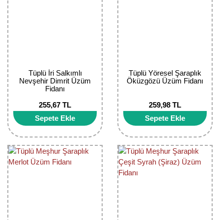
Girebolu Fidanı
Goji Berry Fidanı
Hünnap Fidanı
İncir Fidanı
Tüplü İri Salkımlı
Tüplü Yöresel Şaraplık
Nevşehir Dimrit Üzüm
Öküzgözü Üzüm Fidanı
Kapari Gebre Otu Fidanı
Fidanı
255,67 TL
259,98 TL
Kayısı Fidanı
Sepete Ekle
Sepete Ekle
Keçiboynuzu Fidanı
Kestane Fidanı
Kiraz Fidanı
Kivi Fidanı
Kızılcık Fidanı