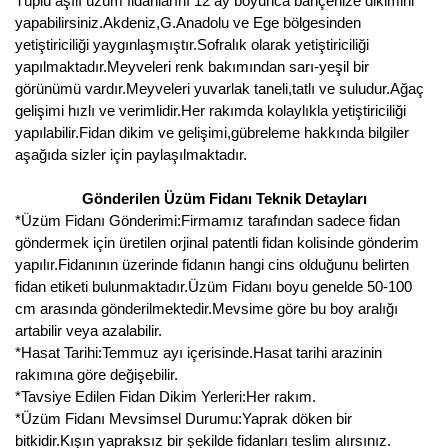
Tüplü aşılı üzüm fidanlarını 12 ay boyunca bahçenize dikimini
Girebolu Fidanı
yapabilirsiniz.Akdeniz,G.Anadolu ve Ege bölgesinden
yetiştiriciliği yaygınlaşmıştır.Sofralık olarak yetiştiriciliği
Goji Berry Fidanı
yapılmaktadır.Meyveleri renk bakımından sarı-yeşil bir
Hünnap Fidanı
görünümü vardır.Meyveleri yuvarlak taneli,tatlı ve suludur.Ağaç
gelişimi hızlı ve verimlidir.Her rakımda kolaylıkla yetiştiriciliği
İncir Fidanı
yapılabilir.Fidan dikim ve gelişimi,gübreleme hakkında bilgiler
aşağıda sizler için paylaşılmaktadır.
Kapari Gebre Otu Fidanı
Gönderilen Üzüm Fidanı Teknik Detayları
Kayısı Fidanı
*Üzüm Fidanı Gönderimi:Firmamız tarafından sadece fidan
göndermek için üretilen orjinal patentli fidan kolisinde gönderim
Keçiboynuzu Fidanı
yapılır.Fidanının üzerinde fidanın hangi cins olduğunu belirten
fidan etiketi bulunmaktadır.Üzüm Fidanı boyu genelde 50-100
Kestane Fidanı
cm arasında gönderilmektedir.Mevsime göre bu boy aralığı
artabilir veya azalabilir.
Kiraz Fidanı
*Hasat Tarihi:Temmuz ayı içerisinde.Hasat tarihi arazinin
rakımına göre değişebilir.
Kivi Fidanı
*Tavsiye Edilen Fidan Dikim Yerleri:Her rakım.
*Üzüm Fidanı Mevsimsel Durumu:Yaprak döken bir
Kızılcık Fidanı
bitkidir.Kışın yapraksız bir şekilde fidanları teslim alırsınız.