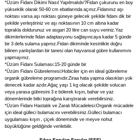
*Üzüm Fidanı Dikimi Nasıl Yapılmalıdır?Fidan çukurunu en boy
Nadir Çeşit Meyveler
yükseklik olarak 50-60 cm ebatlarında açınız.Fidanınız aşı
noktası varsa aşı noktası güneye gelecek şekilde fidanı dik bir
Nar Fidanı
şekilde yerleştiriniz ve aşı noktasının 10 cm altına kadar
Narenciye Fidanları
toprakla doldurunuz ve asgari 20 litre can suyu veriniz.Yaz
dikimlerlerinde fidan adaptasyonu sağlayıncaya kadar 5 günde
Nektarin Fidanı
bir 3 defa sulama yapınız.Fidan dikiminde kesinlikle doğru
bilinen yanlışlardan bir tanesi olan hayvansal gübre kullanımını
Papaya Fidanı
yapmayınız.
*Üzüm Fidanı Sulaması:15-20 günde bir
Pepino Fidanı
*Üzüm Fidanı Gübrelemesi:Hobiciler için en ideal gübreleme
organik gübreleme programıdır.Ziraa hata yapma olasıkları yok
Pitaya Fidanı
denecek kadar azdır.Ağaç yaşı 1 kg olacak şekilde solucan
veya yarasa gübresini 3 e bölerek kışın, bahar ve yaz
Şeftali Fidanı
dönemlerinde bitki toprağına karıştırarak verebilirsiniz.
*Üzüm Fidanı Hastalık ve Zaralı Mücadelesi:Organik mücadele
Trabzon Hurması Fidanı
için ideal gülleci bulamacını verebilirsiniz.Gülleci bulamacı
uygulaması kışın , çiçek döneminde ve meyve nohut
Üzüm Fidanı
büyüklüğüne geldiğinde verilebilir.
Vişne Fidanı
Sıkça Sorulan Sorular (SSS)