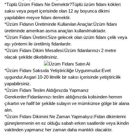
*Tüplü Üzüm Fidanı Ne Demektir?Tüplü üzüm fidanı kökleri
Kocayemiş Fidanı
saksı veya poşet içerisinde olan 12 ay boyunca dikimi
yapılabilen meyve fidanı demektir.
Kuşburnu Fidanı
*Üzüm Fidanın Üretiminde Kullanılan Anaçlar:Üzüm fidanı
üretiminde amerikan asma anaçları kullanılmaktadır.
Liçi Fidanı
*Üzüm Fidanı Üretimi:Size gelecek olan üzüm fidanı çelik veya
aşı yöntemi ile üretilmiş fidanlardır.
Longan Fidanı
*Üzüm Fidanı Dikim Mesafesi:Üzüm fidanlarınızı 2 metre
olacak şekilde dikebilirsiniz.
Malta Eriği Fidanı
*Üzüm Fidanı Saksıda Yetiştiriciliğe Uygunmudur:Evet
Mango Fidanı
uygundur.Asgari 10-20 litrelik bir saksı içerisinde yetiştiricilik
yapabilirsiniz.
Melez Meyveler
*Üzüm Fidanı Teslim Aldığınızda Yapmanız
Gerekenler:Fidanlarınızı teslim aldığınızda kolisinden hemen
Murt Fidanı
çıkartın ve hafif bir şekilde sulayın ve mümkünse gölge bir alana
alın.
Muşmula Fidanı
*Üzüm Fidanı Dikimini Ne Zaman Yapmalıyız:Fidan dikimlerini
güneşlenmenin en ez olduğu sabah erken saatlerde veya ikindin
Muz Fidanı
vaktinden yapmanız her zaman daha mantıklı olacaktır.