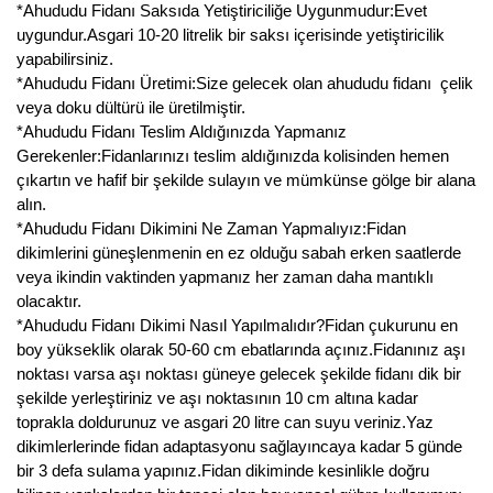
*Ahududu Fidanı Saksıda Yetiştiriciliğe Uygunmudur:Evet
Kocayemiş Fidanı
uygundur.Asgari 10-20 litrelik bir saksı içerisinde yetiştiricilik
yapabilirsiniz.
Kuşburnu Fidanı
*Ahududu Fidanı Üretimi:Size gelecek olan ahududu fidanı çelik
veya doku dültürü ile üretilmiştir.
Liçi Fidanı
*Ahududu Fidanı Teslim Aldığınızda Yapmanız
Gerekenler:Fidanlarınızı teslim aldığınızda kolisinden hemen
Longan Fidanı
çıkartın ve hafif bir şekilde sulayın ve mümkünse gölge bir alana
alın.
Malta Eriği Fidanı
*Ahududu Fidanı Dikimini Ne Zaman Yapmalıyız:Fidan
dikimlerini güneşlenmenin en ez olduğu sabah erken saatlerde
Mango Fidanı
veya ikindin vaktinden yapmanız her zaman daha mantıklı
olacaktır.
Melez Meyveler
*Ahududu Fidanı Dikimi Nasıl Yapılmalıdır?Fidan çukurunu en
boy yükseklik olarak 50-60 cm ebatlarında açınız.Fidanınız aşı
Murt Fidanı
noktası varsa aşı noktası güneye gelecek şekilde fidanı dik bir
şekilde yerleştiriniz ve aşı noktasının 10 cm altına kadar
Muşmula Fidanı
toprakla doldurunuz ve asgari 20 litre can suyu veriniz.Yaz
dikimlerlerinde fidan adaptasyonu sağlayıncaya kadar 5 günde
Muz Fidanı
bir 3 defa sulama yapınız.Fidan dikiminde kesinlikle doğru