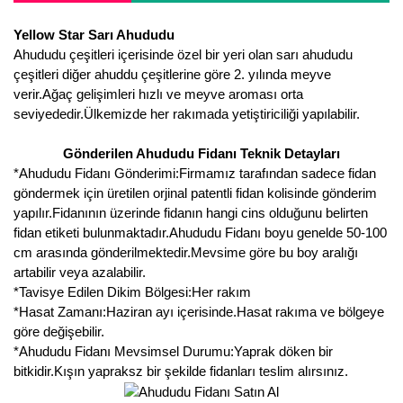
Girebolu Fidanı
Yellow Star Sarı Ahududu
Goji Berry Fidanı
Ahududu çeşitleri içerisinde özel bir yeri olan sarı ahududu
çeşitleri diğer ahuddu çeşitlerine göre 2. yılında meyve
Hünnap Fidanı
verir.Ağaç gelişimleri hızlı ve meyve aroması orta
seviyededir.Ülkemizde her rakımada yetiştiriciliği yapılabilir.
İncir Fidanı
Gönderilen Ahududu Fidanı Teknik Detayları
Kapari Gebre Otu Fidanı
*Ahududu Fidanı Gönderimi:Firmamız tarafından sadece fidan
göndermek için üretilen orjinal patentli fidan kolisinde gönderim
Kayısı Fidanı
yapılır.Fidanının üzerinde fidanın hangi cins olduğunu belirten
fidan etiketi bulunmaktadır.Ahududu Fidanı boyu genelde 50-100
Keçiboynuzu Fidanı
cm arasında gönderilmektedir.Mevsime göre bu boy aralığı
artabilir veya azalabilir.
Kestane Fidanı
*Tavisye Edilen Dikim Bölgesi:Her rakım
Kiraz Fidanı
*Hasat Zamanı:Haziran ayı içerisinde.Hasat rakıma ve bölgeye
göre değişebilir.
Kivi Fidanı
*Ahududu Fidanı Mevsimsel Durumu:Yaprak döken bir
bitkidir.Kışın yapraksz bir şekilde fidanları teslim alırsınız.
Kızılcık Fidanı