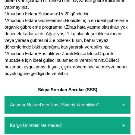
bilinen yanlışlardan bir tanesi olan hayvansal gübre kullanımını
Nadir Çeşit Meyveler
yapmayınız.
*Ahududu Fidanı Sulaması:15-20 günde bir
Nar Fidanı
*Ahududu Fidanı Gübrelemesi:Hobiciler için en ideal gübreleme
organik gübreleme programıdır.Ziraa hata yapma olasıkları yok
Narenciye Fidanları
denecek kadar azdır.Ağaç yaşı 1 kg olacak şekilde solucan
veya yarasa gübresini 3 e bölerek kışın, bahar veyaz
Nektarin Fidanı
dönemlerinde bitki toprağına karıştırarak verebilirsiniz.
*Ahududu Fidanı Hastalık ve Zaralı Mücadelesi:Organik
Papaya Fidanı
mücadele için ideal gülleci bulamacını verebilirsiniz.Gülleci
bulamacı uygulaması kışın , çiçek döneminde ve meyve nohut
Pepino Fidanı
büyüklüğüne geldiğinde verilebilir.
Pitaya Fidanı
Sıkça Sorulan Sorular (SSS)
Şeftali Fidanı
Anamur Naturel'den Nasıl Sipariş Verebilirim?
Trabzon Hurması Fidanı
Üzüm Fidanı
https://www.anamurnaturel.com 'dan kendiniz sepetinizi
Kargo Ücretleri Ne Kadar?
oluşturarak,
iletişim
numaralarımızdan bizi arayarak veya
Vişne Fidanı
whatsapp hattımızdan bizlere isteklerinizi yazarak sipariş