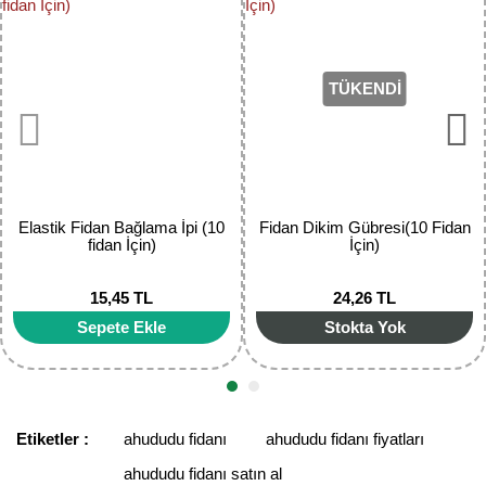
Yorum Yaz
Ürün resmi kalitesiz, bozuk veya görüntülenemiyor.
Ürün açıklamasında eksik bilgiler bulunuyor.
TÜKENDİ
Ürün bilgilerinde hatalar bulunuyor.
Ürün fiyatı diğer sitelerden daha pahalı.
Bu ürüne benzer farklı alternatifler olmalı.
Elastik Fidan Bağlama İpi (10
Fidan Dikim Gübresi(10 Fidan
fidan İçin)
İçin)
15,45 TL
24,26 TL
Gönder
Sepete Ekle
Stokta Yok
Etiketler :
ahududu fidanı
ahududu fidanı fiyatları
ahududu fidanı satın al