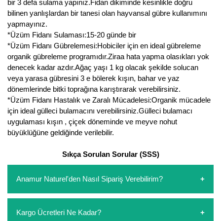
bir 3 defa sulama yapınız.Fidan dikiminde kesinlikle doğru
bilinen yanlışlardan bir tanesi olan hayvansal gübre kullanımını
yapmayınız.
*Üzüm Fidanı Sulaması:15-20 günde bir
*Üzüm Fidanı Gübrelemesi:Hobiciler için en ideal gübreleme
organik gübreleme programıdır.Ziraa hata yapma olasıkları yok
denecek kadar azdır.Ağaç yaşı 1 kg olacak şekilde solucan
veya yarasa gübresini 3 e bölerek kışın, bahar ve yaz
dönemlerinde bitki toprağına karıştırarak verebilirsiniz.
*Üzüm Fidanı Hastalık ve Zaralı Mücadelesi:Organik mücadele
için ideal gülleci bulamacını verebilirsiniz.Gülleci bulamacı
uygulaması kışın , çiçek döneminde ve meyve nohut
büyüklüğüne geldiğinde verilebilir.
Sıkça Sorulan Sorular (SSS)
Anamur Naturel'den Nasıl Sipariş Verebilirim?
https://www.anamurnaturel.com 'dan kendiniz sepetinizi
Kargo Ücretleri Ne Kadar?
oluşturarak,
iletişim
numaralarımızdan bizi arayarak veya