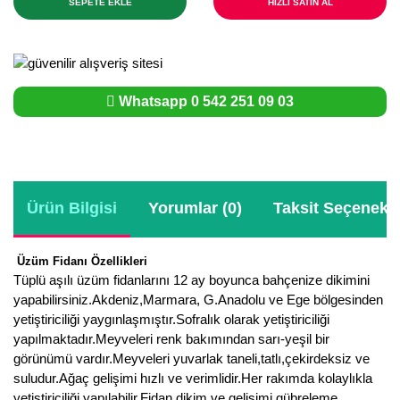
SEPETE EKLE
HIZLI SATIN AL
Whatsapp 0 542 251 09 03
Ürün Bilgisi
Yorumlar (0)
Taksit Seçenekle
Üzüm Fidanı Özellikleri
Tüplü aşılı üzüm fidanlarını 12 ay boyunca bahçenize dikimini
yapabilirsiniz.Akdeniz,Marmara, G.Anadolu ve Ege bölgesinden
yetiştiriciliği yaygınlaşmıştır.Sofralık olarak yetiştiriciliği
yapılmaktadır.Meyveleri renk bakımından sarı-yeşil bir
görünümü vardır.Meyveleri yuvarlak taneli,tatlı,çekirdeksiz ve
suludur.Ağaç gelişimi hızlı ve verimlidir.Her rakımda kolaylıkla
yetiştiriciliği yapılabilir.Fidan dikim ve gelişimi,gübreleme