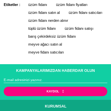
Etiketler :
üzüm fidanı
üzüm fidanı fiyatları
Yorum Yaz
üzüm fidanı satın al
üzüm fidanı satıcıları
Ürün resmi kalitesiz, bozuk veya görüntülenemiyor.
Ürün açıklamasında eksik bilgiler bulunuyor.
üzüm fidanı nerden alınır
Ürün bilgilerinde hatalar bulunuyor.
tüplü üzüm fidanı
üzüm fidanı satışı
Ürün fiyatı diğer sitelerden daha pahalı.
barış çekirdeksiz üzüm fidanı
Bu ürüne benzer farklı alternatifler olmalı.
meyve ağacı satın al
meyve fidanı satıcıları
KAMPANYALARIMIZDAN HABERDAR OLUN
Gönder
KAYDOL
KURUMSAL