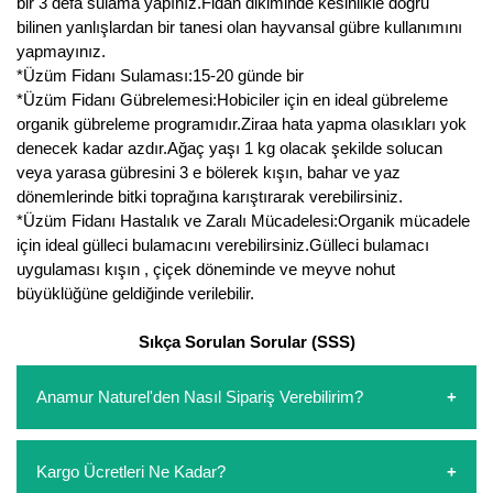
bir 3 defa sulama yapınız.Fidan dikiminde kesinlikle doğru
bilinen yanlışlardan bir tanesi olan hayvansal gübre kullanımını
yapmayınız.
*Üzüm Fidanı Sulaması:15-20 günde bir
*Üzüm Fidanı Gübrelemesi:Hobiciler için en ideal gübreleme
organik gübreleme programıdır.Ziraa hata yapma olasıkları yok
denecek kadar azdır.Ağaç yaşı 1 kg olacak şekilde solucan
veya yarasa gübresini 3 e bölerek kışın, bahar ve yaz
dönemlerinde bitki toprağına karıştırarak verebilirsiniz.
*Üzüm Fidanı Hastalık ve Zaralı Mücadelesi:Organik mücadele
için ideal gülleci bulamacını verebilirsiniz.Gülleci bulamacı
uygulaması kışın , çiçek döneminde ve meyve nohut
büyüklüğüne geldiğinde verilebilir.
Sıkça Sorulan Sorular (SSS)
Anamur Naturel'den Nasıl Sipariş Verebilirim?
https://www.anamurnaturel.com 'dan kendiniz sepetinizi
Kargo Ücretleri Ne Kadar?
oluşturarak,
iletişim
numaralarımızdan bizi arayarak veya