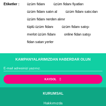
Etiketler :
üzüm fidanı
üzüm fidanı fiyatları
Yorum Yaz
üzüm fidanı satın al
üzüm fidanı satıcıları
Ürün resmi kalitesiz, bozuk veya görüntülenemiyor.
Ürün açıklamasında eksik bilgiler bulunuyor.
üzüm fidanı nerden alınır
Ürün bilgilerinde hatalar bulunuyor.
tüplü üzüm fidanı
üzüm fidanı satışı
Ürün fiyatı diğer sitelerden daha pahalı.
merlot üzüm fidanı
online fidan satışı
Bu ürüne benzer farklı alternatifler olmalı.
fidan satan yerler
KAMPANYALARIMIZDAN HABERDAR OLUN
Gönder
KAYDOL
KURUMSAL
Hakkımızda