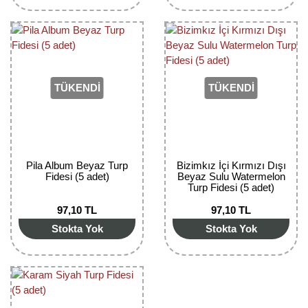
Bektaşi Üzümü Fidanı
Nostaljik Güller
Ters Lale Soğanı
Böğürtlen Fidanı
Peyzaj Gülleri
Yılbaşı Gülü Çiçeği
Ceviz Fidanı
Sarmaşık(Çardak) Gül Fidanları
Zambak Soğanı
TÜKENDİ
TÜKENDİ
Dut Fidanı
Elma Fidanı
Erik Fidanı
Pila Album Beyaz Turp
Bizimkız İçi Kırmızı Dışı
Fidesi (5 adet)
Beyaz Sulu Watermelon
Turp Fidesi (5 adet)
Feijoa Fidanı
97,10 TL
97,10 TL
Fidan Anaçları ve Aşı Kalemleri
Stokta Yok
Stokta Yok
Fındık Fidanı
Frenk Üzümü Fidanı