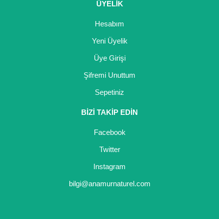
ÜYELİK
Nadir Çeşit Meyveler
Hesabım
Nar Fidanı
Yeni Üyelik
Narenciye Fidanları
Üye Girişi
Nektarin Fidanı
Şifremi Unuttum
Papaya Fidanı
Sepetiniz
Pepino Fidanı
BİZİ TAKİP EDİN
Pitaya Fidanı
Facebook
Twitter
Şeftali Fidanı
Instagram
Trabzon Hurması Fidanı
bilgi@anamurnaturel.com
Üzüm Fidanı
Vişne Fidanı