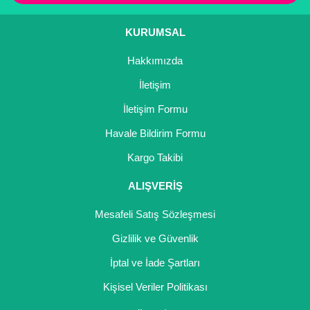
Kocayemiş Fidanı
KURUMSAL
Kuşburnu Fidanı
Hakkımızda
Liçi Fidanı
İletişim
Longan Fidanı
İletişim Formu
Havale Bildirim Formu
Malta Eriği Fidanı
Kargo Takibi
Mango Fidanı
ALIŞVERİŞ
Melez Meyveler
Mesafeli Satış Sözleşmesi
Murt Fidanı
Gizlilik ve Güvenlik
Muşmula Fidanı
İptal ve İade Şartları
Muz Fidanı
Kişisel Veriler Politikası