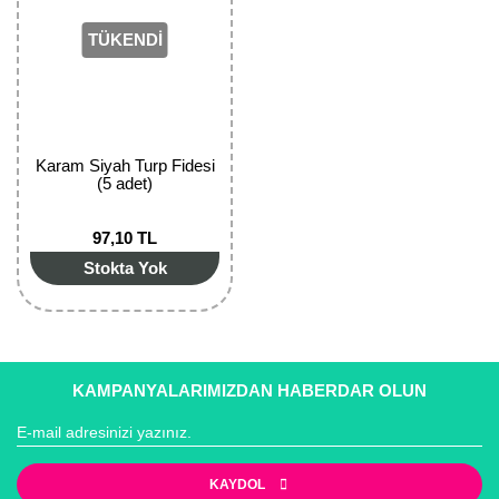
Girebolu Fidanı
TÜKENDİ
Goji Berry Fidanı
Hünnap Fidanı
İncir Fidanı
Karam Siyah Turp Fidesi
(5 adet)
Kapari Gebre Otu Fidanı
97,10 TL
Kayısı Fidanı
Stokta Yok
Keçiboynuzu Fidanı
Kestane Fidanı
Kiraz Fidanı
KAMPANYALARIMIZDAN HABERDAR OLUN
Kivi Fidanı
Kızılcık Fidanı
KAYDOL