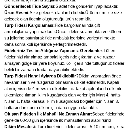
Gönderilecek Fide Sayısı:
5 adet fide gönderimi yapılacaktır.
Ürün Resmi:
Size gelecek olanlarda fidedir.Ürün resmi ise size
gelecek olan fidenin oluşturduğu ürün resmidir.
Turp Fidesi Kargolaması:
Fide kargolamarında çift
ambalajlama yapılmaktadır.Önce fideler sulanmakta ve kökleri
su jellerine batırılarak fide ambalajı içerisine yerleştirilmekte
daha sonra koli içerisinde yerleştirilmektedir.
Fideleriniz Teslim Aldığınız Yapmanız Gerekenler:
Lütfen
fidelerinizi alır almaz ambalaj içerisinde çıkartınız ve rüzgar
almayan gölge bir yere koyunuz.Koli içerisinde tuttuğunuz fideler
belirli bir zamana kadar dayanabilmektedir.
Turp Fidesi Hangi Aylarda Dikilebilir?
Dikim yapmadan önce
havanın serin ve rüzgarsız olmasına dikkat edilmelidir. Kapalı
alan içerisinde 4 mevsim dikebilirsiniz fakat açık alanda dikimler
ülkemizde ılıman iklim kuşağında olan yerler için Mart 4. hafta-
Nisan 1. hafta karasal iklim kuşağındaki bölgeler için Nisan 3.
haftasından sonra dikim için daha uygun olacaktır.
Oluşan Fideden İlk Mahsül Ne Zaman Alınır:
Sebze fidelerinde
genelde 60-90 gün içerisinde ilk mahsullerinizi alabilirsiniz.
Dikim Mesafesi:
Turp fidelerini fideler arası 5-10 cm cm, sıra