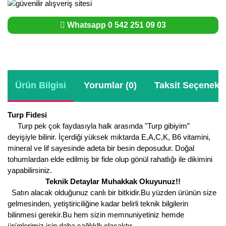
Whatsapp 0 542 251 09 03
Ürün Bilgisi
Yorumlar (0)
Taksit Seçenekle
Turp Fidesi
Turp pek çok faydasıyla halk arasında "Turp gibiyim”
deyişiyle bilinir. İçerdiği yüksek miktarda E,A,C,K, B6 vitamini,
mineral ve lif sayesinde adeta bir besin deposudur. Doğal
tohumlardan elde edilmiş bir fide olup gönül rahatlığı ile dikimini
yapabilirsiniz.
Teknik Detaylar Muhakkak Okuyunuz!!
Satın alacak olduğunuz canlı bir bitkidir.Bu yüzden ürünün size
gelmesinden, yetiştiriciliğine kadar belirli teknik bilgilerin
bilinmesi gerekir.Bu hem sizin memnuniyetiniz hemde
ürünlerimiz için daha sağlıkllı olacaktır.