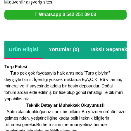
Whatsapp 0 542 251 09 03
Ürün Bilgisi
Yorumlar (0)
Taksit Seçenekle
Turp Fidesi
Turp pek çok faydasıyla halk arasında "Turp gibiyim”
deyişiyle bilinir. İçerdiği yüksek miktarda E,A,C,K, B6 vitamini,
mineral ve lif sayesinde adeta bir besin deposudur. Doğal
tohumlardan elde edilmiş bir fide olup gönül rahatlığı ile dikimini
yapabilirsiniz.
Teknik Detaylar Muhakkak Okuyunuz!!
Satın alacak olduğunuz canlı bir bitkidir.Bu yüzden ürünün size
gelmesinden, yetiştiriciliğine kadar belirli teknik bilgilerin
bilinmesi gerekir.Bu hem sizin memnuniyetiniz hemde
ürünlerimiz için daha sağlıkllı olacaktır.