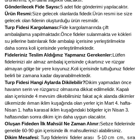
Gönderilecek Fide Sayısı:
5 adet fide gönderimi yapılacaktır.
Ürün Resmi:
Size gelecek olanlarda fidedir.Ürün resmi ise size
gelecek olan fidenin oluşturduğu ürün resmidir.
Turp Fidesi Kargolaması:
Fide kargolamarında çift
ambalajlama yapılmaktadır.Önce fideler sulanmakta ve kökleri
su jellerine batırılarak fide ambalajı içerisine yerleştirilmekte
daha sonra koli içerisinde yerleştirilmektedir.
Fideleriniz Teslim Aldığınız Yapmanız Gerekenler:
Lütfen
fidelerinizi alır almaz ambalaj içerisinde çıkartınız ve rüzgar
almayan gölge bir yere koyunuz.Koli içerisinde tuttuğunuz fideler
belirli bir zamana kadar dayanabilmektedir.
Turp Fidesi Hangi Aylarda Dikilebilir?
Dikim yapmadan önce
havanın serin ve rüzgarsız olmasına dikkat edilmelidir. Kapalı
alan içerisinde 4 mevsim dikebilirsiniz fakat açık alanda dikimler
ülkemizde ılıman iklim kuşağında olan yerler için Mart 4. hafta-
Nisan 1. hafta karasal iklim kuşağındaki bölgeler için Nisan 3.
haftasından sonra dikim için daha uygun olacaktır.
Oluşan Fideden İlk Mahsül Ne Zaman Alınır:
Sebze fidelerinde
genelde 60-90 gün içerisinde ilk mahsullerinizi alabilirsiniz.
Dikim Mesafesi:
Turp fidelerini fideler arası 5-10 cm cm, sıra