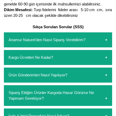
genelde 60-90 gün içerisinde ilk mahsullerinizi alabilirsiniz.
Dikim Mesafesi:
Turp fidelerini fideler arası 5-10 cm cm, sıra
üzeri 20-25 cm olacak şekilde dikebilirsiniz
Sıkça Sorulan Sorular (SSS)
Anamur Naturel'den Nasıl Sipariş Verebilirim?
https://www.anamurnaturel.com 'dan kendiniz sepetinizi
Kargo Ücretleri Ne Kadar?
oluşturarak,
iletişim
numaralarımızdan bizi arayarak veya
whatsapp hattımızdan bizlere isteklerinizi yazarak sipariş
verebilirsiniz. Sitemizden vereceğiniz siparişlerin
https://www.anamurnaturel.com 'da siz kargoyu dert
Ürün Gönderimleri Nasıl Yapılıyor?
ödemelerini sipariş verdikten sonra havale/eft veya sipariş
etmeyin diye 1500 lira ve üzerindeki siparişlerinizde
aşamasında kredi kartı ile yapabilirsiniz. Kapıda ödeme
kargoyu biz karşılıyoruz. 1500 Lira altında kalan
yoktur.
siparişlerinizde sepetinizdeki ürünleri hacimlerine göre bir
Sipariş verdiğiniz ürünler, özel tasarlanmış ambalajlar ile
Sipariş Ettiğim Ürünler Kargoda Hasar Görürse Ne
kargo ücreti ödeme aşamasında sepetinize eklenecektir.
paketlenip gönderim yapılmaktadır.
Yapmam Gerekiyor?
Koşulsuz müşteri memnuniyeti politikalarımız
İade & İptal Prosedürü Nasıl İşliyor?