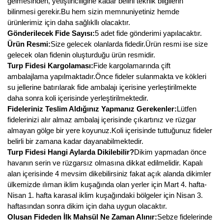
gelmesinden, yetiştiriciliğine kadar belirli teknik bilgilerin
bilinmesi gerekir.Bu hem sizin memnuniyetiniz hemde
ürünlerimiz için daha sağlıkllı olacaktır.
Gönderilecek Fide Sayısı:
5 adet fide gönderimi yapılacaktır.
Ürün Resmi:
Size gelecek olanlarda fidedir.Ürün resmi ise size
gelecek olan fidenin oluşturduğu ürün resmidir.
Turp Fidesi Kargolaması:
Fide kargolamarında çift
ambalajlama yapılmaktadır.Önce fideler sulanmakta ve kökleri
su jellerine batırılarak fide ambalajı içerisine yerleştirilmekte
daha sonra koli içerisinde yerleştirilmektedir.
Fideleriniz Teslim Aldığınız Yapmanız Gerekenler:
Lütfen
fidelerinizi alır almaz ambalaj içerisinde çıkartınız ve rüzgar
almayan gölge bir yere koyunuz.Koli içerisinde tuttuğunuz fideler
belirli bir zamana kadar dayanabilmektedir.
Turp Fidesi Hangi Aylarda Dikilebilir?
Dikim yapmadan önce
havanın serin ve rüzgarsız olmasına dikkat edilmelidir. Kapalı
alan içerisinde 4 mevsim dikebilirsiniz fakat açık alanda dikimler
ülkemizde ılıman iklim kuşağında olan yerler için Mart 4. hafta-
Nisan 1. hafta karasal iklim kuşağındaki bölgeler için Nisan 3.
haftasından sonra dikim için daha uygun olacaktır.
Oluşan Fideden İlk Mahsül Ne Zaman Alınır:
Sebze fidelerinde