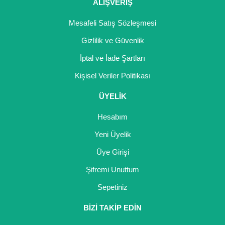
Girebolu Fidanı
ALIŞVERİŞ
Goji Berry Fidanı
Mesafeli Satış Sözleşmesi
Gizlilik ve Güvenlik
Hünnap Fidanı
İptal ve İade Şartları
İncir Fidanı
Kişisel Veriler Politikası
Kapari Gebre Otu Fidanı
ÜYELİK
Kayısı Fidanı
Hesabım
Keçiboynuzu Fidanı
Yeni Üyelik
Üye Girişi
Kestane Fidanı
Şifremi Unuttum
Kiraz Fidanı
Sepetiniz
Kivi Fidanı
BİZİ TAKİP EDİN
Kızılcık Fidanı