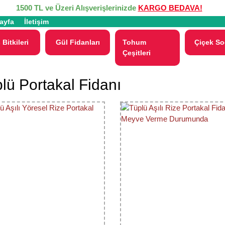
1500 TL ve Üzeri Alışverişlerinizde
KARGO BEDAVA!
ayfa
İletişim
 Bitkileri
Gül Fidanları
Tohum
Çiçek So
Çeşitleri
lü Portakal Fidanı