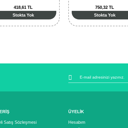
418,61 TL
750,32 TL
Stokta Yok
Stokta Yok
ERİŞ
ÜYELİK
li Satış Sözleşmesi
Hesabım