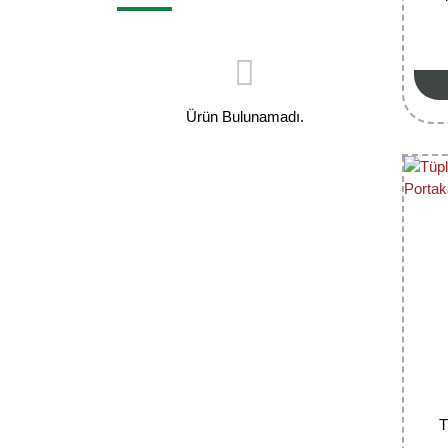
Ürün Bulunamadı.
T