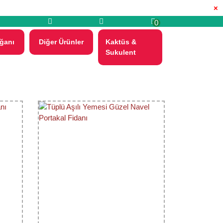
×
0
ğanı
Diğer Ürünler
Kaktüs &
Sukulent