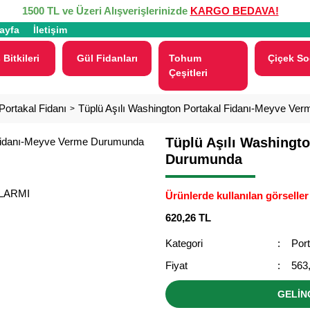
1500 TL ve Üzeri Alışverişlerinizde
KARGO BEDAVA!
ayfa
İletişim
 Bitkileri
Gül Fidanları
Tohum
Çiçek So
Çeşitleri
Portakal Fidanı
Tüplü Aşılı Washington Portakal Fidanı-Meyve V
Tüplü Aşılı Washingt
Durumunda
ALARMI
Ürünlerde kullanılan görseller 
620,26 TL
Kategori
Port
Fiyat
563
GELİN