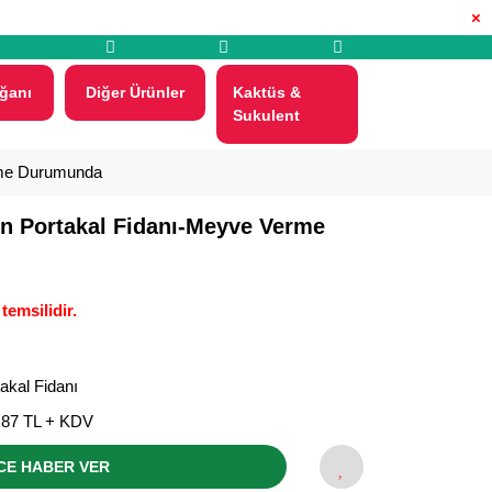
×
ğanı
Diğer Ürünler
Kaktüs &
Sukulent
erme Durumunda
on Portakal Fidanı-Meyve Verme
temsilidir.
akal Fidanı
,87 TL + KDV
CE HABER VER