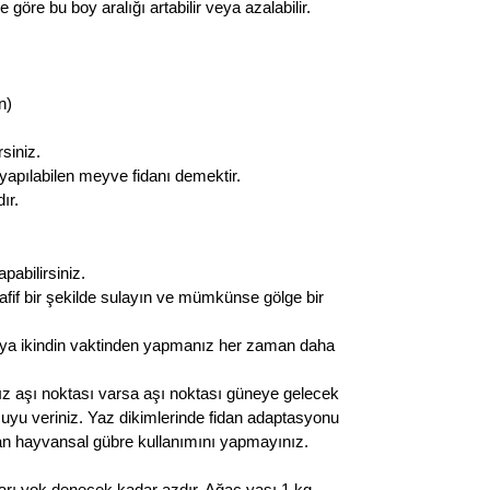
öre bu boy aralığı artabilir veya azalabilir.
n)
rsiniz.
yapılabilen meyve fidanı demektir.
dır.
pabilirsiniz.
afif bir şekilde sulayın ve mümkünse gölge bir
eya ikindin vaktinden yapmanız her zaman daha
ız aşı noktası varsa aşı noktası güneye gelecek
n suyu veriniz. Yaz dikimlerinde fidan adaptasyonu
olan hayvansal gübre kullanımını yapmayınız.
ları yok denecek kadar azdır. Ağaç yaşı 1 kg