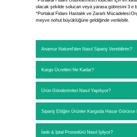
olacak şekilde solucan veya yarasa gübresini 3 e bö
*Portakal Fidanı Hastalık ve Zararlı Mücadelesi:Or
meyve nohut büyüklüğüne geldiğinde verilebilir.
Anamur Naturel'den Nasıl Sipariş Verebilirim?
https://www.anamurnaturel.com 'dan kendiniz sep
Kargo Ücretleri Ne Kadar?
sipariş verebilirsiniz. Sitemizden vereceğiniz sip
ödeme yoktur.
https://www.anamurnaturel.com 'da siz kargoyu de
Ürün Gönderimleri Nasıl Yapılıyor?
siparişlerinizde sepetinizdeki ürünleri hacimler
Sipariş verdiğiniz ürünler, özel tasarlanmış amba
Sipariş Ettiğim Ürünler Kargoda Hasar Görür
Koşulsuz müşteri memnuniyeti politikalarımız 
İade & İptal Prosedürü Nasıl İşliyor?
hasar görmüş ise hemen bizimle iletişime geçerek