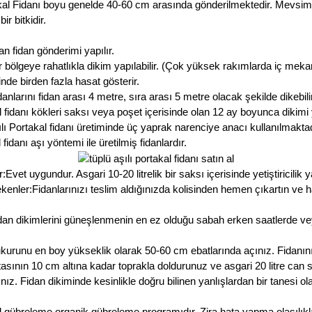
akal Fidanı boyu genelde 40-60 cm arasında gönderilmektedir. Mevsime g
 bitkidir.
 fidan gönderimi yapılır.
 bölgeye rahatlıkla dikim yapılabilir. (Çok yüksek rakımlarda iç meka
inde birden fazla hasat gösterir.
danlarını fidan arası 4 metre, sıra arası 5 metre olacak şekilde dikebili
fidanı kökleri saksı veya poşet içerisinde olan 12 ay boyunca dikimi 
lı Portakal fidanı üretiminde üç yaprak narenciye anacı kullanılmakta
idanı aşı yöntemi ile üretilmiş fidanlardır.
et uygundur. Asgari 10-20 litrelik bir saksı içerisinde yetiştiricilik ya
enler:Fidanlarınızı teslim aldığınızda kolisinden hemen çıkartın ve h
dan dikimlerini güneşlenmenin en ez olduğu sabah erken saatlerde v
ukurunu en boy yükseklik olarak 50-60 cm ebatlarında açınız. Fidanın
noktasının 10 cm altına kadar toprakla doldurunuz ve asgari 20 litre ca
ız. Fidan dikiminde kesinlikle doğru bilinen yanlışlardan bir tanesi 
al gübreleme organik gübreleme programıdır. Zira hata yapma olasılık