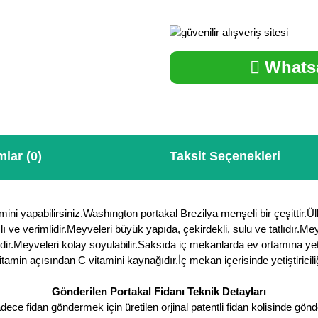
Whatsa
lar (0)
Taksit Seçenekleri
mini yapabilirsiniz.Washıngton portakal Brezilya menşeli bir çeşittir.Ü
lı ve verimlidir.Meyveleri büyük yapıda, çekirdekli, sulu ve tatlıdır.M
ir.Meyveleri kolay soyulabilir.Saksıda iç mekanlarda ev ortamına yetişti
itamin açısından C vitamini kaynağıdır.İç mekan içerisinde yetiştiricil
Gönderilen Portakal Fidanı Teknik Detayları
ce fidan göndermek için üretilen orjinal patentli fidan kolisinde gönde