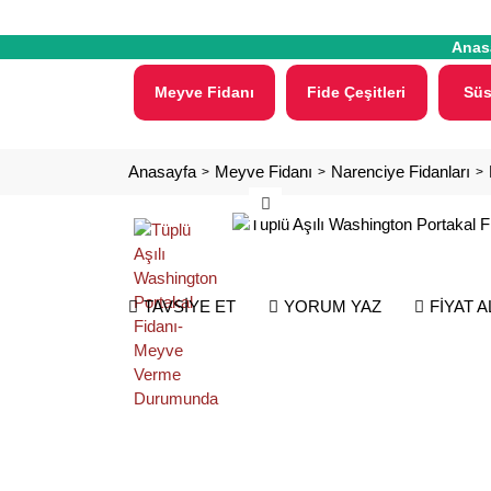
Anas
Meyve Fidanı
Fide Çeşitleri
Süs
Anasayfa
Meyve Fidanı
Narenciye Fidanları
TAVSİYE ET
YORUM YAZ
FİYAT 