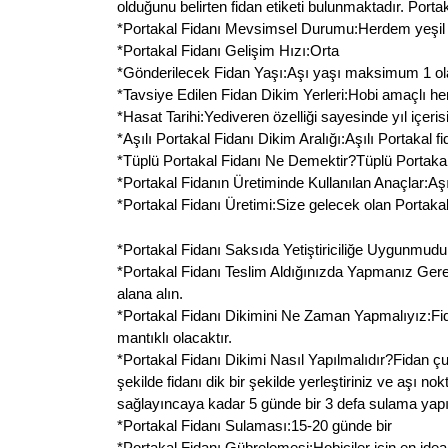
olduğunu belirten fidan etiketi bulunmaktadır. Port
*Portakal Fidanı Mevsimsel Durumu:Herdem yeşil bir
*Portakal Fidanı Gelişim Hızı:Orta
*Gönderilecek Fidan Yaşı:Aşı yaşı maksimum 1 olan
*Tavsiye Edilen Fidan Dikim Yerleri:Hobi amaçlı her
*Hasat Tarihi:Yediveren özelliği sayesinde yıl içeris
*Aşılı Portakal Fidanı Dikim Aralığı:Aşılı Portakal fi
*Tüplü Portakal Fidanı Ne Demektir?Tüplü Portakal 
*Portakal Fidanın Üretiminde Kullanılan Anaçlar:Aşı
*Portakal Fidanı Üretimi:Size gelecek olan Portakal f
*Portakal Fidanı Saksıda Yetiştiriciliğe Uygunmudur:Ev
*Portakal Fidanı Teslim Aldığınızda Yapmanız Gerek
alana alın.
*Portakal Fidanı Dikimini Ne Zaman Yapmalıyız:Fi
mantıklı olacaktır.
*Portakal Fidanı Dikimi Nasıl Yapılmalıdır?Fidan ç
şekilde fidanı dik bir şekilde yerleştiriniz ve aşı 
sağlayıncaya kadar 5 günde bir 3 defa sulama yapın
*Portakal Fidanı Sulaması:15-20 günde bir
*Portakal Fidanı Gübrelemesi:Hobiciler için en ide